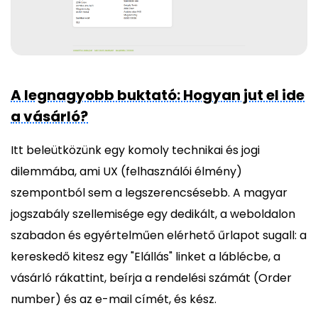
A legnagyobb buktató: Hogyan jut el ide
a vásárló?
Itt beleütközünk egy komoly technikai és jogi
dilemmába, ami UX (felhasználói élmény)
szempontból sem a legszerencsésebb. A magyar
jogszabály szellemisége egy dedikált, a weboldalon
szabadon és egyértelműen elérhető űrlapot sugall: a
kereskedő kitesz egy "Elállás" linket a láblécbe, a
vásárló rákattint, beírja a rendelési számát (Order
number) és az e-mail címét, és kész.