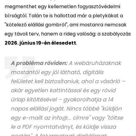
megmenthet egy kellemetlen fogyasztóvédelmi
bírságtól. Talán te is hallottad már a pletykákat a
"kötelező elállási gombról", ami mostanra nemcsak
egy távoli terv, hanem a rideg valóság: a szabályozás
2026. június 19-én élesedett
.
A probléma röviden:
A webáruházaknak
mostantól egy jól látható, digitális
felületet kell biztosítaniuk, ahol a vásárló –
akár egyetlen kattintással és egy rövid
űrlap kitöltésével – gyakorolhatja a 14
napos elállási jogát. Nincs többé "küldjön
egy e-mailt az info@... címre" vagy "töltse
le a PDF nyomtatványt, és küldje vissza
postán". A folyamatnak digitálisnak,