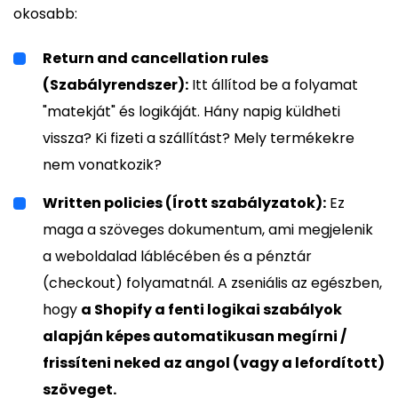
okosabb:
Return and cancellation rules
(Szabályrendszer):
Itt állítod be a folyamat
"matekját" és logikáját. Hány napig küldheti
vissza? Ki fizeti a szállítást? Mely termékekre
nem vonatkozik?
Written policies (Írott szabályzatok):
Ez
maga a szöveges dokumentum, ami megjelenik
a weboldalad láblécében és a pénztár
(checkout) folyamatnál. A zseniális az egészben,
hogy
a Shopify a fenti logikai szabályok
alapján képes automatikusan megírni /
frissíteni neked az angol (vagy a lefordított)
szöveget.