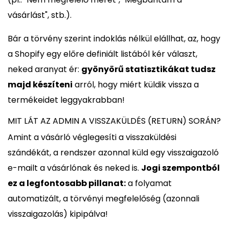
vásárlást", stb.).
Bár a törvény szerint indoklás nélkül elállhat, az, hogy
a Shopify egy előre definiált listából kér választ,
neked aranyat ér:
gyönyörű statisztikákat tudsz
majd készíteni
arról, hogy miért küldik vissza a
termékeidet leggyakrabban!
MIT LÁT AZ ADMIN A VISSZAKÜLDÉS (RETURN) SORÁN?
Amint a vásárló véglegesíti a visszaküldési
szándékát, a rendszer azonnal küld egy visszaigazoló
e-mailt a vásárlónak és neked is.
Jogi szempontból
ez a legfontosabb pillanat:
a folyamat
automatizált, a törvényi megfelelőség (azonnali
visszaigazolás) kipipálva!