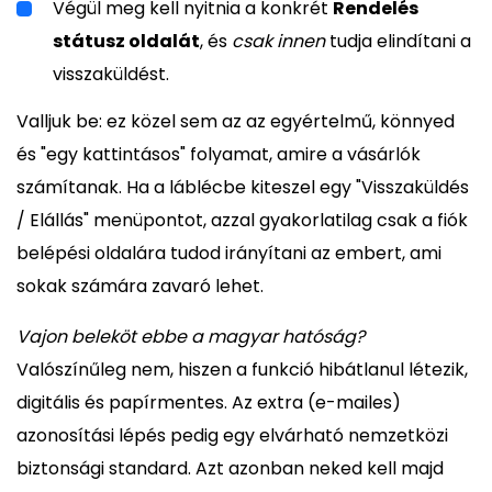
Végül meg kell nyitnia a konkrét
Rendelés
státusz oldalát
, és
csak innen
tudja elindítani a
visszaküldést.
Valljuk be: ez közel sem az az egyértelmű, könnyed
és "egy kattintásos" folyamat, amire a vásárlók
számítanak. Ha a láblécbe kiteszel egy "Visszaküldés
/ Elállás" menüpontot, azzal gyakorlatilag csak a fiók
belépési oldalára tudod irányítani az embert, ami
sokak számára zavaró lehet.
Vajon beleköt ebbe a magyar hatóság?
Valószínűleg nem, hiszen a funkció hibátlanul létezik,
digitális és papírmentes. Az extra (e-mailes)
azonosítási lépés pedig egy elvárható nemzetközi
biztonsági standard. Azt azonban neked kell majd