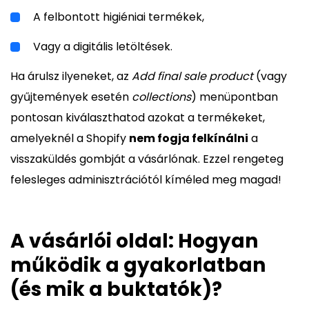
A felbontott higiéniai termékek,
Vagy a digitális letöltések.
Ha árulsz ilyeneket, az
Add final sale product
(vagy
gyűjtemények esetén
collections
) menüpontban
pontosan kiválaszthatod azokat a termékeket,
amelyeknél a Shopify
nem fogja felkínálni
a
visszaküldés gombját a vásárlónak. Ezzel rengeteg
felesleges adminisztrációtól kíméled meg magad!
A vásárlói oldal: Hogyan
működik a gyakorlatban
(és mik a buktatók)?