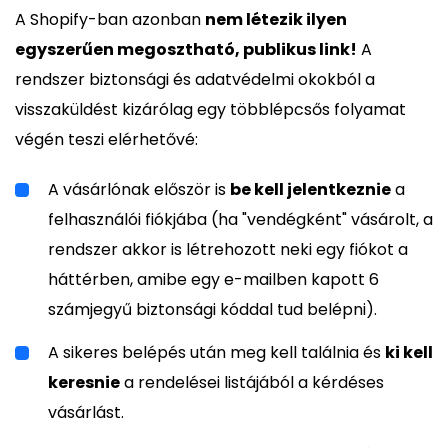
A Shopify-ban azonban
nem létezik ilyen
egyszerűen megosztható, publikus link!
A
rendszer biztonsági és adatvédelmi okokból a
visszaküldést kizárólag egy többlépcsős folyamat
végén teszi elérhetővé:
A vásárlónak először is
be kell jelentkeznie
a
felhasználói fiókjába (ha "vendégként" vásárolt, a
rendszer akkor is létrehozott neki egy fiókot a
háttérben, amibe egy e-mailben kapott 6
számjegyű biztonsági kóddal tud belépni).
A sikeres belépés után meg kell találnia és
ki kell
keresnie
a rendelései listájából a kérdéses
vásárlást.