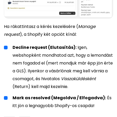
Ha rákattintasz a kérés kezelésére (
Manage
request
), a Shopify két opciót kínál:
Decline request (Elutasítás):
Igen,
webshopként mondhatod azt, hogy a lemondást
nem fogadod el (mert mondjuk már épp jön érte
a GLS). Ilyenkor a vásárlónak meg kell várnia a
csomagot, és hivatalos
Visszaküldésként
(Return) kell majd kezelnie.
Mark as resolved (Megoldva / Elfogadva):
És
itt jön a legnagyobb Shopify-os csapda!