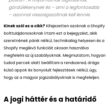
gördülékenynek és – ami a legfontosabb
– azonnal visszaigazoltnak kell lennie.
Kinek szól ez a cikk?
Kifejezetten azoknak a Shopify
bolttulajdonosoknak írtam ezt a bejegyzést, akik
szeretnének pánik nélkül, technikailag helyesen és a
Shopify meglévő funkcióit okosan használva
megfelelni az új szabályoknak. Megmutatom, hogyan
tudod percek alatt beállítani a rendszered, drága
külső appok és bonyolult fejlesztések nélkül, úgy,
hogy az a magyar jogszabályoknak is megfeleljen.
A jogi háttér és a határidő