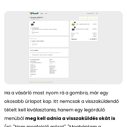
Ha a vásárló most nyom rá a gombra, már egy
okosabb űrlapot kap. Itt nemcsak a visszaküldendő
tételt kell kiválasztania, hanem egy legördülő
menüből
meg kell adnia a visszaküldés okát is
(pl.: "Nem megfelelő méret", "Megbántam a