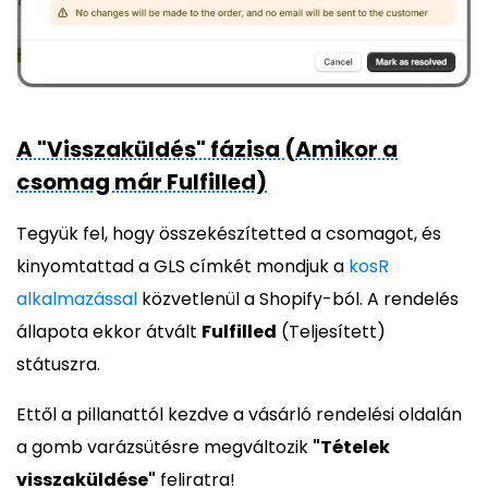
A "Visszaküldés" fázisa (Amikor a
csomag már Fulfilled)
Tegyük fel, hogy összekészítetted a csomagot, és
kinyomtattad a GLS címkét mondjuk a
kosR
alkalmazással
közvetlenül a Shopify-ból. A rendelés
állapota ekkor átvált
Fulfilled
(Teljesített)
státuszra.
Ettől a pillanattól kezdve a vásárló rendelési oldalán
a gomb varázsütésre megváltozik
"Tételek
visszaküldése"
feliratra!