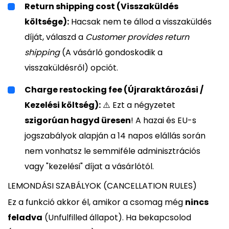
Return shipping cost (Visszaküldés
költsége):
Hacsak nem te állod a visszaküldés
díját, válaszd a
Customer provides return
shipping
(A vásárló gondoskodik a
visszaküldésről) opciót.
Charge restocking fee (Újraraktározási /
Kezelési költség):
⚠️ Ezt a négyzetet
szigorúan hagyd üresen
! A hazai és EU-s
jogszabályok alapján a 14 napos elállás során
nem vonhatsz le semmiféle adminisztrációs
vagy "kezelési" díjat a vásárlótól.
LEMONDÁSI SZABÁLYOK (CANCELLATION RULES)
Ez a funkció akkor él, amikor a csomag még
nincs
feladva
(Unfulfilled állapot). Ha bekapcsolod