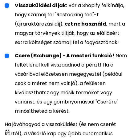
Visszaküldési díjak:
Bár a Shopify felkínálja,
hogy számolj fel "Restocking fee"-t
(újraraktározási díj),
ezt ne használd
, mert a
magyar törvények tiltják, hogy az elállásért
extra költséget számolj fel a fogyasztónak!
Csere (Exchange) - A mesteri funkció!
Nem
feltétlenül kell visszaadnod a pénzt! Ha a
vásárlóval előzetesen megegyeztél (például
csak a méret nem volt jó), a felületen
kiválaszthatsz egy másik terméket vagy
variánst, és egy gombnyomással "Cserére"
minősítheted a kérést.
Ha jóváhagyod a visszaküldést (és nem cserét
🍪
kértél), a vásárló kap egy újabb automatikus