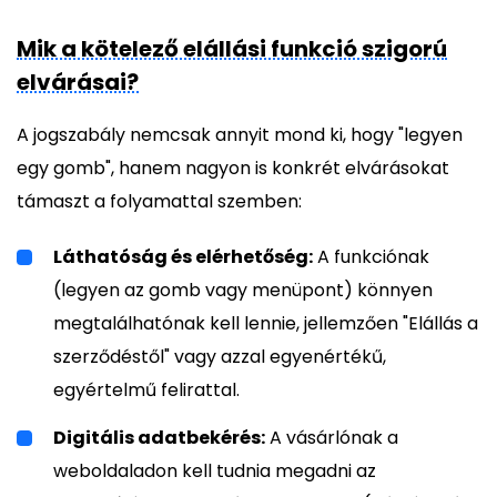
Mik a kötelező elállási funkció szigorú
elvárásai?
A jogszabály nemcsak annyit mond ki, hogy "legyen
egy gomb", hanem nagyon is konkrét elvárásokat
támaszt a folyamattal szemben:
Láthatóság és elérhetőség:
A funkciónak
(legyen az gomb vagy menüpont) könnyen
megtalálhatónak kell lennie, jellemzően "Elállás a
szerződéstől" vagy azzal egyenértékű,
egyértelmű felirattal.
Digitális adatbekérés:
A vásárlónak a
weboldaladon kell tudnia megadni az