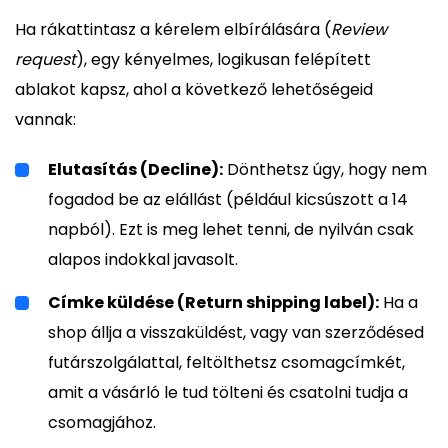
Ha rákattintasz a kérelem elbírálására (
Review
request
), egy kényelmes, logikusan felépített
ablakot kapsz, ahol a következő lehetőségeid
vannak:
Elutasítás (Decline):
Dönthetsz úgy, hogy nem
fogadod be az elállást (például kicsúszott a 14
napból). Ezt is meg lehet tenni, de nyilván csak
alapos indokkal javasolt.
Címke küldése (Return shipping label):
Ha a
shop állja a visszaküldést, vagy van szerződésed
futárszolgálattal, feltölthetsz csomagcímkét,
amit a vásárló le tud tölteni és csatolni tudja a
csomagjához.