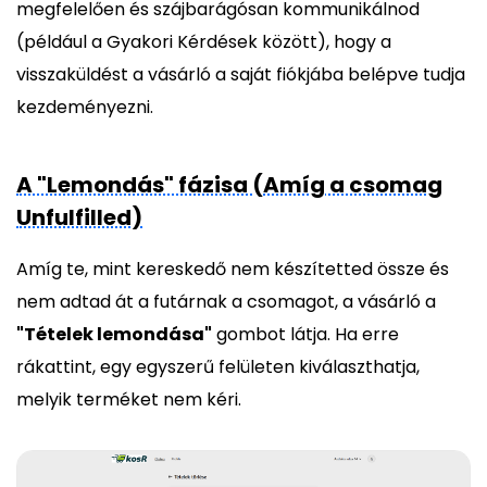
megfelelően és szájbarágósan kommunikálnod
(például a Gyakori Kérdések között), hogy a
visszaküldést a vásárló a saját fiókjába belépve tudja
kezdeményezni.
A "Lemondás" fázisa (Amíg a csomag
Unfulfilled)
Amíg te, mint kereskedő nem készítetted össze és
nem adtad át a futárnak a csomagot, a vásárló a
"Tételek lemondása"
gombot látja. Ha erre
rákattint, egy egyszerű felületen kiválaszthatja,
melyik terméket nem kéri.