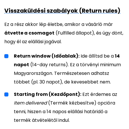
Visszaküldési szabályok (Return rules)
Ez a rész akkor lép életbe, amikor a vásárló már
átvette a csomagot
(Fulfilled állapot), és úgy dönt,
hogy él az elállási jogával.
Return window (Időablak):
Ide állítsd be a
14
napot
(14-day returns). Ez a törvényi minimum
Magyarországon. Természetesen adhatsz
többet (pl. 30 napot), de kevesebbet nem.
Starting from (Kezdőpont):
Ezt érdemes az
Item delivered
(Termék kézbesítve) opcióra
tenni, hiszen a 14 napos elállási határidő a
termék átvételétől indul.