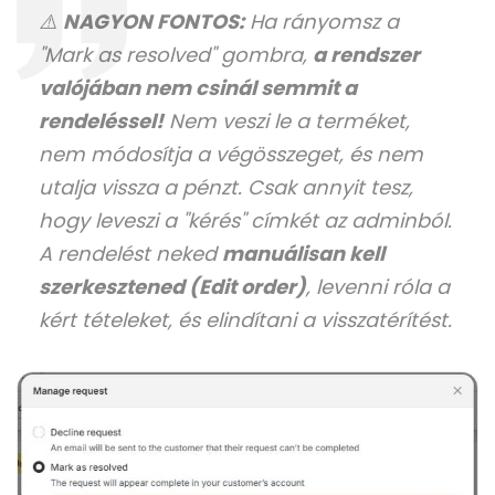
⚠️
NAGYON FONTOS:
Ha rányomsz a
"Mark as resolved" gombra,
a rendszer
valójában nem csinál semmit a
rendeléssel!
Nem veszi le a terméket,
nem módosítja a végösszeget, és nem
utalja vissza a pénzt. Csak annyit tesz,
hogy leveszi a "kérés" címkét az adminból.
A rendelést neked
manuálisan kell
szerkesztened (Edit order)
, levenni róla a
kért tételeket, és elindítani a visszatérítést.