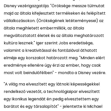
Disney vezérigazgatója. "Öröksége messze túlmutat
majd az általa kifejlesztett termékeken és felépített
vállalkozásokon. (Örökségének letéteményesei) az
általa megihletett embermilliók, az általa
megváltoztatott életek és az általa meghatározott
kultúra lesznek." Iger szerint Jobs eredetisége,
valamint a kreativitással és fantáziával áthatott
elméje egy korszakot határozott meg. "Minden elért
eredménye ellenére úgy érzi az ember, hogy csak
most volt beindulófélben" - mondta a Disney vezére.
"A világ ma elveszített egy látnoki képességekkel
rendelkező vezetőt, a technológiaipar elveszített
egy ikonikus legendát én pedig elvesztettem egy
barátot és egy társalapítót" - jelentette ki Michael