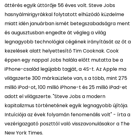
áttérés egyik úttörője 56 éves volt. Steve Jobs
hasnyálmirigyrákkal folytatott elhúzódó küzdelme
miatt idén januárban ismét betegszabadságra ment
és augusztusban engedte át végleg a világ
legnagyobb technológiai cégének irányítását az őt a
kezelések alatt helyettesítő Tim Cooknak. Cook
éppen egy nappal Jobs halála előtt mutatta be a
iPhone-család legújabb tagját, a 4S-t. Az Apple ma
világszerte 300 márkaüzlete van, s a több, mint 275
millió iPod-ot, 100 millió iPhone-t és 25 millió iPad-et
adott el világszerte. "Steve Jobs a modern
kapitalizmus történetének egyik legnagyobb újítója.
Intuíciója az évek folyamán fenomenális volt" - írta a
vezérigazgató poszttól való visszavonulásakor a The
New York Times.