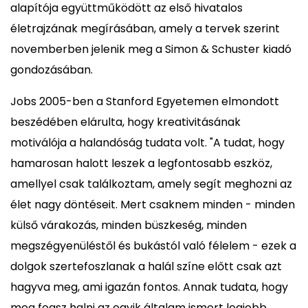
alapítója együttműködött az első hivatalos
életrajzának megírásában, amely a tervek szerint
novemberben jelenik meg a Simon & Schuster kiadó
gondozásában.
Jobs 2005-ben a Stanford Egyetemen elmondott
beszédében elárulta, hogy kreativitásának
motiválója a halandóság tudata volt. "A tudat, hogy
hamarosan halott leszek a legfontosabb eszköz,
amellyel csak találkoztam, amely segít meghozni az
élet nagy döntéseit. Mert csaknem minden - minden
külső várakozás, minden büszkeség, minden
megszégyenüléstől és bukástól való félelem - ezek a
dolgok szertefoszlanak a halál színe előtt csak azt
hagyva meg, ami igazán fontos. Annak tudata, hogy
meg fogsz halni az egyik általam ismert legjobb