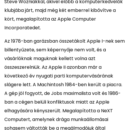
Steve Wozniakkal, akivel előbb a komputerkedvelők
klubjába járt, majd még két emberrel kibővítve a
kört, megalapította az Apple Computer
Incorporatedet.
Az 1978-ban garázsban összetákolt Apple I-nek sem
billentyűzete, sem képernyője nem volt, és a
vásárlóknak maguknak kellett volna azt
összeszerelniük. Az Apple II azonban már a
következő év nyugati parti komputervásárának
slágere lett. A Machintosh 1984-ben került a piacra.
A gép jól fogyott, de Jobs maximalista volt és 1986-
ban a cégen belüli konfliktusok miatt az Apple
elhagyására kényszerült. Megalapította a NeXT
Computert, amelynek drága munkaállomásai
sohasem váltották be a megálmodójuk által