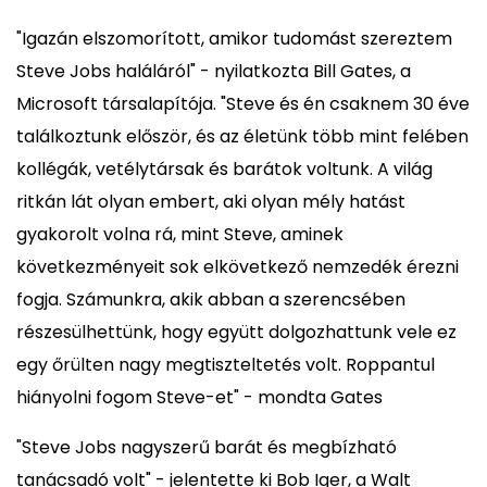
"Igazán elszomorított, amikor tudomást szereztem
Steve Jobs haláláról" - nyilatkozta Bill Gates, a
Microsoft társalapítója. "Steve és én csaknem 30 éve
találkoztunk először, és az életünk több mint felében
kollégák, vetélytársak és barátok voltunk. A világ
ritkán lát olyan embert, aki olyan mély hatást
gyakorolt volna rá, mint Steve, aminek
következményeit sok elkövetkező nemzedék érezni
fogja. Számunkra, akik abban a szerencsében
részesülhettünk, hogy együtt dolgozhattunk vele ez
egy őrülten nagy megtiszteltetés volt. Roppantul
hiányolni fogom Steve-et" - mondta Gates
"Steve Jobs nagyszerű barát és megbízható
tanácsadó volt" - jelentette ki Bob Iger, a Walt