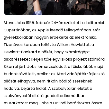
Steve Jobs 1955. február 24-én született a kaliforniai
Cupertinóban, az Apple leendő fellegvárában. Már
gyerekkorában nagyon érdekelte az elektronika.
Tizenéves korában felhívta Willam Hewlettet, a
Hewlett-Packard elnökét, hogy számítógép-
alkatrészeket kérjen tőle egy iskolai projekt számára.
Sikerrel járt. Jobs lemorzsolódott a főiskolából, majd
buddhistává lett, amikor az Atari videójáték-fejlesztői
állását elhagyva, nem ritkán bódító szereknek
hódolva, bejárta Indiát. A szabálytalan életút a
szokványostól eltérő gondolkodásmódban
mutatkozott meg. Jobs a HP-nál barátkozott össze