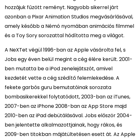
hozzájuk fűzött reményt. Nagyobb sikerrel járt
azonban a Pixar Animation Studios megvásárlásával,
amely később a Némó nyomában animációs filmmel
és a Toy Sory sorozattal hódította meg a világot.
A NeXTet végül 1996-ban az Apple vásárolta fel, s
Jobs egy éven belül megint a cég élére került. 2001-
ben mutatta be a iPod zenelejátszót, amivel
kezdetét vette a cég szédítő felemlekedése. A
fekete garbós guru bemutatóinak sorozata
bombasikerekkel folytatódott, 2003-ban az iTunes,
2007-ben az iPhone 2008-ban az App Store majd
2010-ben az iPad debütálásával. Jobs először 2004-
ben jelentette alkalmazottjainak, hogy rákos, és
2009-ben titokban májátültetésen esett át. Az Apple