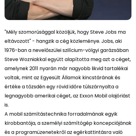
"Mély szomorúsággal közöljük, hogy Steve Jobs ma
eltávozott" - hangzik a cég közleménye. Jobs, aki
1976-ban a nevelőszülei szilícium-völgyi garázsában
Steve Wozniakkal együtt alapította meg azt a céget,
amelynek 2011 nyarán már nagyobb likvid tartalékai
voltak, mint az Egyesült Államok kincstárának és
értéke a tőzsdén egy rövid időre túlszárnyalta a
legnagyobb amerikai céget, az Exxon Mobil olajóriást
is.
A mobil számítástechnika forradalmának egyik
kirobbantója, a személyi számítógép koncepciójának
és a programüzenetekről az egérkattintásra való