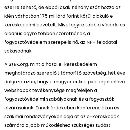
ezerre tehető, de ebből csak néhány száz hozza az
idén várhatóan 175 milliárd forint körül alakuló e-
kereskedelmi bevételt. Mivel egyre több a vásárló és
eladni is egyre többen szeretnének, a
fogyasztóvédelem szerepe is nő, az NFH feladatai
sokasodnak.
A SzEK.org, mint a hazai e-kereskedelem
meghatározó szereplőit tömörítő szövetség, hét éve
dolgozik azon, hogy a magyar online piacon jelenlévő
webshopok tevékenysége megfeleljen a
fogyasztóvédelmi szabályoknak és a fogyasztók
elvárásainak. Ennek érdekében konferenciákon és
szakmai rendezvényeken adja át az e-kereskedők
számára a jobb működéshez szükséges tudást,