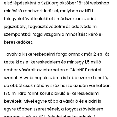
első lépéseként a SzEK.org október 16-tól webshop
minősítő rendszert indít el, melyben az NFH
felügyeletével kialakított módszertan szerint
jogszabályi, fogyasztóvédelmi és adatvédelmi
szempontból fogja vizsgálni a minősítést kérő e-
kereskedőket.
Tavaly a kiskereskedelmi forgalomnak már 2,4%-át
tette ki az e-kereskedelem és mintegy 1,5 millió
ember vásárolt az interneten a GKIeNET adatai
szerint. A webshopok száma is több ezerre tehető,
de ebből csak néhány száz hozza az idén várhatóan
175 milliárd forint körül alakuló e-kereskedelmi
bevételt. Mivel egyre több a vásárló és eladni is
egyre többen szeretnének, a fogyasztóvédelem
szerepe is nő, az NFH feladatai sokasodnak. A