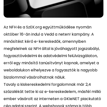
Az NFH és a SzEK.org együttműködése nyomán
október 16-án indul a Vedd a neten! kampány. A
minősítést kérő e-kereskedők, amennyiben
megfelelnek az NFH által is jóváhagyott jogszabályi,
fogyasztóvédelmi és adatvédelmi felülvizsgálaton,
erről egy minősítő tanúsítványt kapnak, amelyet a
weboldalukon elhelyezve a fogyasztók is nagyobb
bizalommal vásárolhatnak náluk.
Tavaly a kiskereskedelmi forgalomnak már 2,4
százalékát tette ki az e-kereskedelem, másfél millió
ember vásárolt az interneten a GKIeNET piackutató
cég adatai szerint. A webshopok száma is több