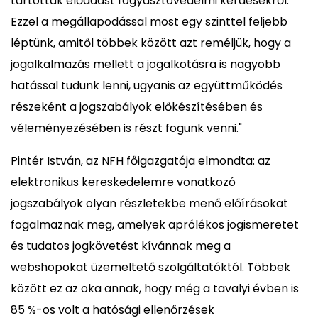
tartottak előadást fogyasztóvédelmi kérdésekről.
Ezzel a megállapodással most egy szinttel feljebb
léptünk, amitől többek között azt reméljük, hogy a
jogalkalmazás mellett a jogalkotásra is nagyobb
hatással tudunk lenni, ugyanis az együttműködés
részeként a jogszabályok előkészítésében és
véleményezésében is részt fogunk venni."
Pintér István, az NFH főigazgatója elmondta: az
elektronikus kereskedelemre vonatkozó
jogszabályok olyan részletekbe menő előírásokat
fogalmaznak meg, amelyek aprólékos jogismeretet
és tudatos jogkövetést kívánnak meg a
webshopokat üzemeltető szolgáltatóktól. Többek
között ez az oka annak, hogy még a tavalyi évben is
85 %-os volt a hatósági ellenőrzések