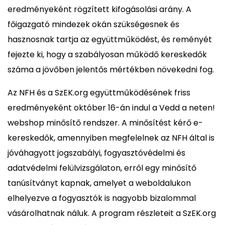
eredményeként rögzített kifogásolási arány. A
főigazgató mindezek okán szükségesnek és
hasznosnak tartja az együttműködést, és reményét
fejezte ki, hogy a szabályosan működő kereskedők
száma a jövőben jelentős mértékben növekedni fog.
Az NFH és a SzEK.org együttműködésének friss
eredményeként október 16-án indul a Vedd a neten!
webshop minősítő rendszer. A minősítést kérő e-
kereskedők, amennyiben megfelelnek az NFH által is
jóváhagyott jogszabályi, fogyasztóvédelmi és
adatvédelmi felülvizsgálaton, erről egy minősítő
tanúsítványt kapnak, amelyet a weboldalukon
elhelyezve a fogyasztók is nagyobb bizalommal
vásárolhatnak náluk. A program részleteit a SzEK.org