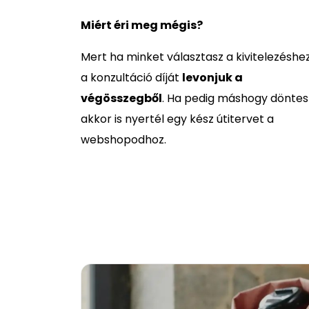
Miért éri meg mégis?
Mert ha minket választasz a kivitelezéshez
a konzultáció díját
levonjuk a
végösszegből
. Ha pedig máshogy döntes
akkor is nyertél egy kész útitervet a
webshopodhoz.