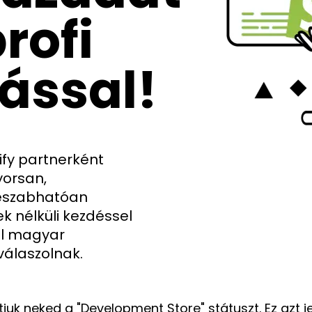
rofi
ással!
ify partnerként
yorsan,
reszabhatóan
k nélküli kezdéssel
ul magyar
válaszolnak.
tjuk neked a "Development Store" státuszt. Ez azt 