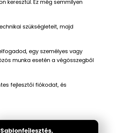
apon keresztül. Ez még semmilyen
technikai szükségleteit, majd
 elfogadod, egy személyes vagy
a közös munka esetén a végösszegből
es fejlesztői fiókodat, és
Sablonfejlesztés,