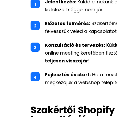
Jelentkezés:
Küldd el nekünk a
kötelezettséggel nem jár.
Előzetes felmérés:
Szakértőink
felvesszük veled a kapcsolatot
Konzultáció és tervezés:
Küld
online meeting keretében tisz
teljesen visszajár
!
Fejlesztés és start:
Ha a tervek
megkezdjük a webshop felépít
Szakértői Shopify