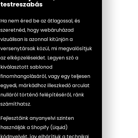
testreszabás
Ha nem éred be az átlagossal, és
szeretnéd, hogy webáruházad
vizuálisan is azonnal kitűnjön a
versenytársak közül, mi megvalósítjuk
az elképzeléseidet. Legyen szó a
kiválasztott sablonod
finomhangolásáról, vagy egy teljesen
egyedi, márkádhoz illeszkedő arculat
nulláról történő felépítéséről, ránk
számíthatsz.
Fejlesztőink anyanyelvi szinten
használják a Shopify (Liquid)
kódnyelvét, így elhárítjuk a technikai