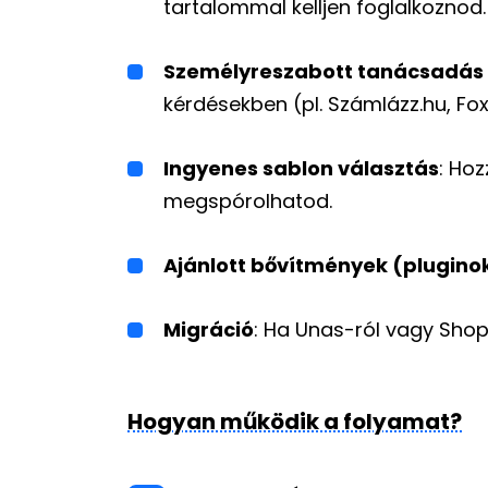
tartalommal kelljen foglalkoznod.
Személyreszabott tanácsadás 
kérdésekben (pl. Számlázz.hu, Fox
Ingyenes sablon választás
: Ho
megspórolhatod.
Ajánlott bővítmények (plugino
Migráció
: Ha Unas-ról vagy Shop
Hogyan működik a folyamat?