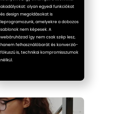
akadályokat: olyan egyedi funkciókat
és design megoldásokat is
leprogramozunk, amelyekre a dobozos
sablonok nem képesek. A
webáruházad így nem csak szép lesz,
hanem felhasználóbarát és konverzió-
fókuszú is, technikai kompromisszumok
nélkül.