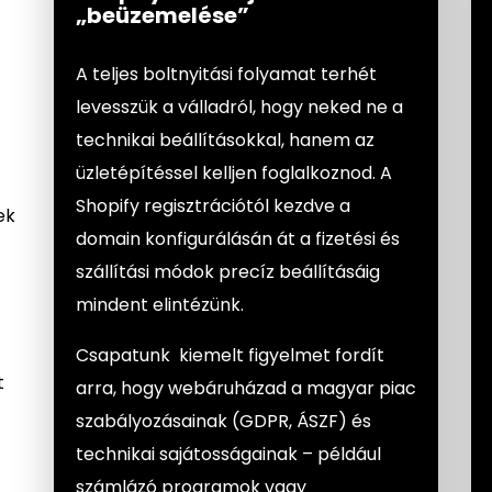
„beüzemelése”
A teljes boltnyitási folyamat terhét
levesszük a válladról, hogy neked ne a
technikai beállításokkal, hanem az
üzletépítéssel kelljen foglalkoznod. A
Shopify regisztrációtól kezdve a
ek
domain konfigurálásán át a fizetési és
szállítási módok precíz beállításáig
mindent elintézünk.
Csapatunk kiemelt figyelmet fordít
t
arra, hogy webáruházad a magyar piac
szabályozásainak (GDPR, ÁSZF) és
technikai sajátosságainak – például
számlázó programok vagy