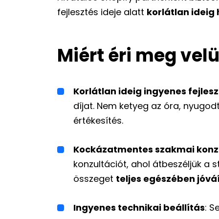
fejlesztés ideje alatt
korlátlan ideig
Miért éri meg velü
Korlátlan ideig ingyenes fejleszt
díjat. Nem ketyeg az óra, nyugodta
értékesítés.
Kockázatmentes szakmai konz
konzultációt, ahol átbeszéljük a s
összeget
teljes egészében jóváí
Ingyenes technikai beállítás
: S