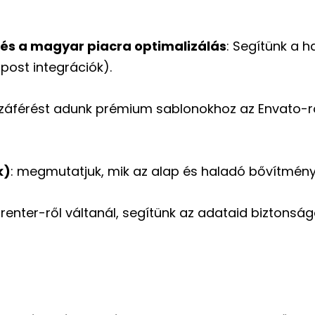
és a magyar piacra optimalizálás
: Segítünk a h
post integrációk).
zzáférést adunk prémium sablonokhoz az Envato-ról
k)
: megmutatjuk, mik az alap és haladó bővítmény
renter-ről váltanál, segítünk az adataid biztonsá