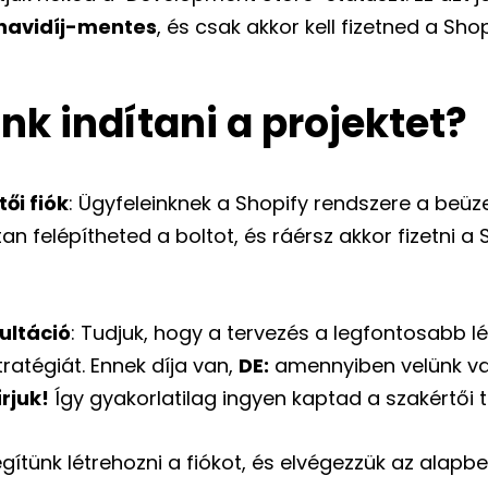
 havidíj-mentes
, és csak akkor kell fizetned a Shop
nk indítani a projektet?
ői fiók
: Ügyfeleinknek a Shopify rendszere a beü
n felépítheted a boltot, és ráérsz akkor fizetni a 
ultáció
: Tudjuk, hogy a tervezés a legfontosabb lé
tratégiát. Ennek díja van,
DE:
amennyiben velünk val
rjuk!
Így gyakorlatilag ingyen kaptad a szakértői 
egítünk létrehozni a fiókot, és elvégezzük az alapb