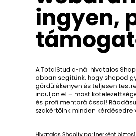
ingyen, p
támogat
A TotalStudio-nál hivatalos Shop
abban segítünk, hogy shopod g
gördülékenyen és teljesen test
induljon el – most kötelezettsége
és profi mentorálással! Ráadás
szakértőink minden kérdésedre 
Hivatalos Shopify partnerként biztosí