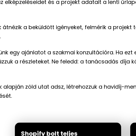
z elképzeléseidet és a projekt adatait a lenti űrl
 átnézik a beküldött igényeket, felmérik a projekt 
.
ünk egy ajánlatot a szakmai konzultációra. Ha ezt
tázzuk a részleteket. Ne feledd: a tanácsadás díj
 alapján zöld utat adsz, létrehozzuk a havidíj-ment
ését.
Shopify bolt teljes