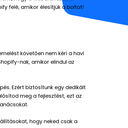
ify felé, amikor élesítjük a boltot!
zemelést követően nem kéri a havi
Shopify-nak, amikor elindul az
pés. Ezért biztosítunk egy dedikált
ósítod meg a fejlesztést, ezt az
tanácsokat.
eállításokat, hogy neked csak a