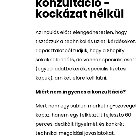
konzultáció -
kockázat nélkül
Az indulás előtt elengedhetetlen, hogy
tisztázzuk a technikai és üzleti kérdéseket.
Tapasztalatból tudjuk, hogy a Shopify
sokaknak ideális, de vannak speciális eset
(egyedi adatbekérők, speciális fizetési
kapuk), amiket előre kell látni.
Miért nem ingyenes a konzultáció?
Mert nem egy sablon marketing-szövege
kapsz, hanem egy felkészült fejlesztő 60
perces, dedikált figyelmét és konkrét
technikai megoldási javaslatokat.