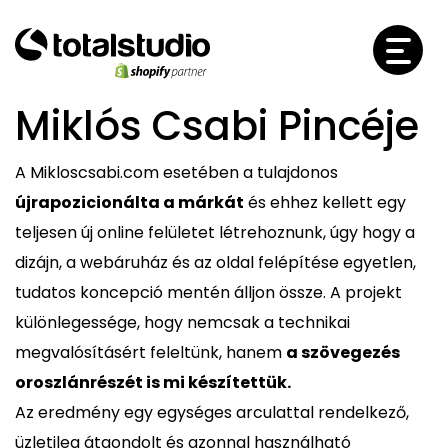
Miklós Csabi Pincéje
A Mikloscsabi.com esetében a tulajdonos
újrapozicionálta a márkát
és ehhez kellett egy
teljesen új online felületet létrehoznunk, úgy hogy a
dizájn, a webáruház és az oldal felépítése egyetlen,
tudatos koncepció mentén álljon össze. A projekt
különlegessége, hogy nemcsak a technikai
megvalósításért feleltünk, hanem
a szövegezés
oroszlánrészét is mi készítettük.
Az eredmény egy egységes arculattal rendelkező,
üzletileg átgondolt és azonnal használható