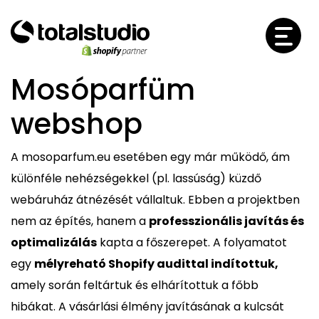
Mosóparfüm
webshop
A mosoparfum.eu esetében egy már működő, ám
különféle nehézségekkel (pl. lassúság) küzdő
webáruház átnézését vállaltuk. Ebben a projektben
nem az építés, hanem a
professzionális javítás és
optimalizálás
kapta a főszerepet. A folyamatot
egy
mélyreható Shopify audittal indítottuk,
amely során feltártuk és elhárítottuk a főbb
hibákat. A vásárlási élmény javításának a kulcsát