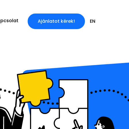
pcsolat
Ajánlatot kérek!
EN