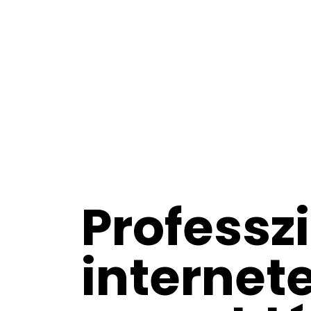
Professz
internet