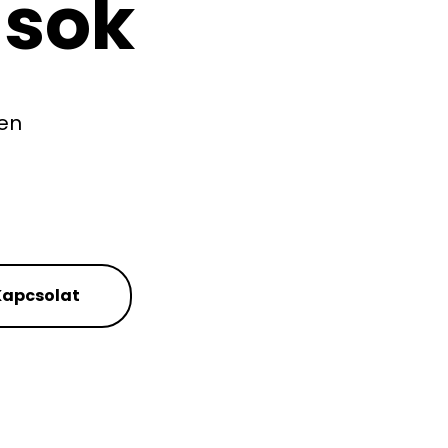
sok
en
Kapcsolat