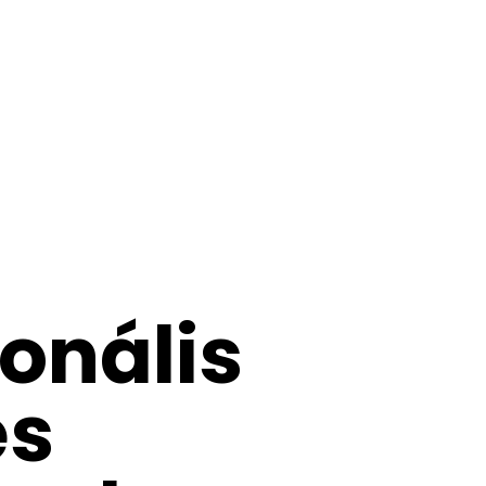
ionális
es