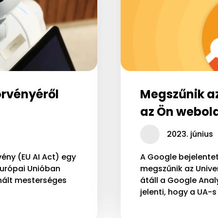
örvényéről
Megszűnik az
az Ön webolda
2023. június
vény (EU AI Act) egy
A Google bejelentet
Európai Unióban
megszűnik az Unive
znált mesterséges
átáll a Google Anal
jelenti, hogy a UA-