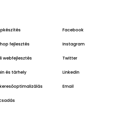
pkészítés
Facebook
op fejlesztés
Instagram
i webfejlesztés
Twitter
n és tárhely
Linkedin
keresőoptimalizálás
Email
csadás