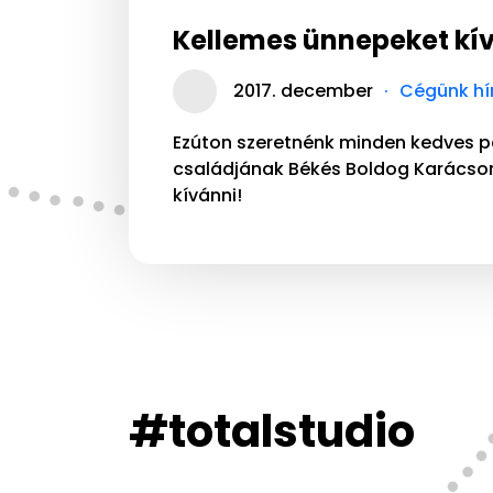
Kellemes ünnepeket kí
2017. december
Cégünk hír
Ezúton szeretnénk minden kedves p
családjának Békés Boldog Karácso
kívánni!
#totalstudio