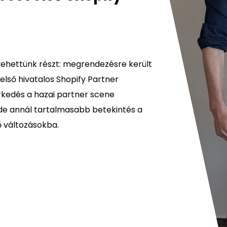
ehettünk részt: megrendezésre került
lső hivatalos Shopify Partner
rkedés a hazai partner scene
 de annál tartalmasabb betekintés a
ő változásokba.