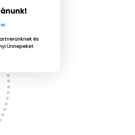
vánunk!
ei
artnerünknek és
nyi Ünnepeket