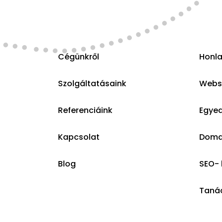
Cégünkről
Honla
Szolgáltatásaink
Websh
Referenciáink
Egyed
Kapcsolat
Domai
Blog
SEO- 
Taná