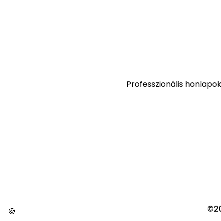
Professzionális honlapo
©20
🍪