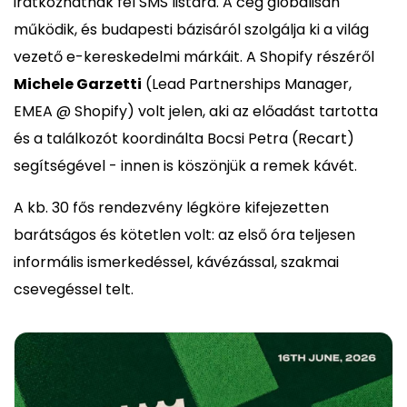
iratkozhatnak fel SMS listára. A cég globálisan
működik, és budapesti bázisáról szolgálja ki a világ
vezető e-kereskedelmi márkáit. A Shopify részéről
Michele Garzetti
(Lead Partnerships Manager,
EMEA @ Shopify) volt jelen, aki az előadást tartotta
és a találkozót koordinálta Bocsi Petra (Recart)
segítségével - innen is köszönjük a remek kávét.
A kb. 30 fős rendezvény légköre kifejezetten
barátságos és kötetlen volt: az első óra teljesen
informális ismerkedéssel, kávézással, szakmai
csevegéssel telt.