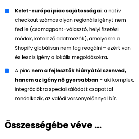
Kelet-európai piac sajátosságai
: a natív
checkout számos olyan regionális igényt nem
fed le (csomagpont-választó, helyi fizetési
módok, kötelező adatmezők), amelyekre a
Shopify globálisan nem fog reagálni – ezért van
és lesz is igény a lokális megoldásokra.
A piac
nem a fejlesztők hiányától szenved,
hanem az igény nő gyorsabban
– aki komplex,
integrációkra specializálódott csapattal
rendelkezik, az valódi versenyelőnnyel bír.
Összességébe véve ...