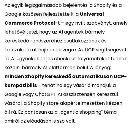
Az egyik legizgalmasabb bejelentés: a Shopify és a
Google közösen fejlesztette ki a
Universal
Commerce Protocol
-t – egy nyílt szabványt, amely
lehetővé teszi, hogy az AI agentek bármely
kereskedő rendszeréhez csatlakozzanak és
tranzakciókat hajtsanak végre. Az UCP segítségével
az AI ügynökök teljes checkout folyamatokat tudnak
kezelni bármely AI platformon belül. A lényeg:
minden Shopify kereskedő automatikusan UCP-
kompatibilis
– tehát ha egy vásárló mondjuk a
Google vagy ChatGPT AI asszisztensén keresztül
vásárol, a Shopify store alapértelmezetten készen
áll rá. Ez pontosan az a „agentic shopping" téma,
amiről az előadáson is szó volt.