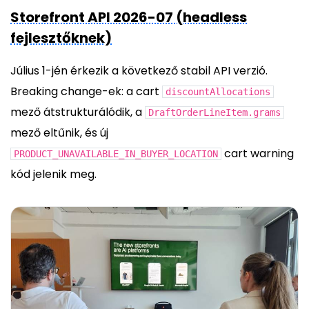
Storefront API 2026-07 (headless
fejlesztőknek)
Július 1-jén érkezik a következő stabil API verzió.
Breaking change-ek: a cart
discountAllocations
mező átstrukturálódik, a
DraftOrderLineItem.grams
mező eltűnik, és új
cart warning
PRODUCT_UNAVAILABLE_IN_BUYER_LOCATION
kód jelenik meg.