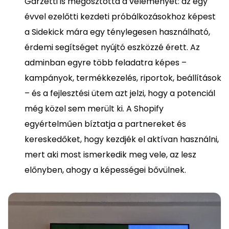
Garzetti is megosztotta a véleményét: az egy
évvel ezelőtti kezdeti próbálkozásokhoz képest
a Sidekick mára egy ténylegesen használható,
érdemi segítséget nyújtó eszközzé érett. Az
adminban egyre több feladatra képes –
kampányok, termékkezelés, riportok, beállítások
– és a fejlesztési ütem azt jelzi, hogy a potenciál
még közel sem merült ki. A Shopify
egyértelműen bíztatja a partnereket és
kereskedőket, hogy kezdjék el aktívan használni,
mert aki most ismerkedik meg vele, az lesz
előnyben, ahogy a képességei bővülnek.