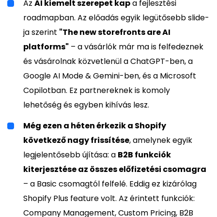
Az
AI kiemelt szerepet kap
a fejlesztési
roadmapban. Az előadás egyik legütősebb slide-
ja szerint
"The new storefronts are AI
platforms"
– a vásárlók már ma is felfedeznek
és vásárolnak közvetlenül a ChatGPT-ben, a
Google AI Mode & Gemini-ben, és a Microsoft
Copilotban. Ez partnereknek is komoly
lehetőség és egyben kihívás lesz.
Még ezen a héten érkezik a Shopify
következő nagy frissítése
, amelynek egyik
legjelentősebb újítása: a
B2B funkciók
kiterjesztése az összes előfizetési csomagra
– a Basic csomagtól felfelé. Eddig ez kizárólag
Shopify Plus feature volt. Az érintett funkciók:
Company Management, Custom Pricing, B2B