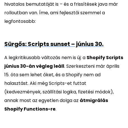
hivatalos bemutatóját is – és a frissítések java már
rolloutban van. Íme, ami fejlesztői szemmel a
legfontosabb:
Sürgős: Scripts sunset – június 30.
A legkritikusabb változás nem is új: a
Shopify Scripts
június 30-án végleg leáll
. Szerkeszteni már április
15. óta sem lehet őket, és a Shopify nem ad
halasztást. Aki még Scripts-et futtat
(kedvezmények, szállítási logika, fizetési módok),
annak most az egyetlen dolga az
átmigrálás
Shopify Functions-re
.