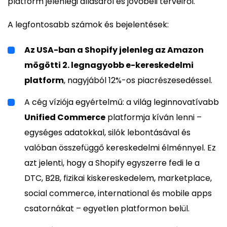
platform jelenlegi állásáról és jövőbeli terveiről.
A legfontosabb számok és bejelentések:
Az USA-ban a Shopify jelenleg az Amazon
mögötti 2. legnagyobb e-kereskedelmi
platform
, nagyjából 12%-os piacrészesedéssel.
A cég víziója egyértelmű: a világ leginnovatívabb
Unified Commerce
platformja kíván lenni –
egységes adatokkal, silók lebontásával és
valóban összefüggő kereskedelmi élménnyel. Ez
azt jelenti, hogy a Shopify egyszerre fedi le a
DTC, B2B, fizikai kiskereskedelem, marketplace,
social commerce, international és mobile apps
csatornákat – egyetlen platformon belül.