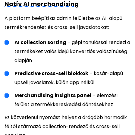
Natív AI merchandising
A platform beépíti az admin felületbe az AI-alapú
termékrendezést és cross-sell javaslatokat:
AI collection sorting
– gépi tanulással rendezi a
termékeket valós idejű konverziós valószínűség
alapján
Predictive cross-sell blokkok
– kosár-alapú
upsell javaslatok, külön app nélkül
Merchandising insights panel
– elemzési
felület a termékkereskedési döntésekhez
Ez közvetlenül nyomást helyez a drágább harmadik
féltől származó collection-rendező és cross-sell