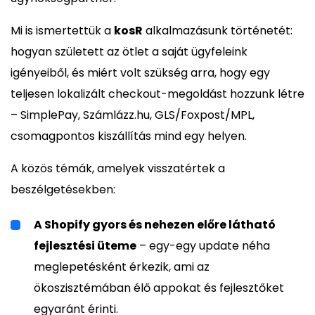
Mi is ismertettük a
kosR
alkalmazásunk történetét:
hogyan született az ötlet a saját ügyfeleink
igényeiből, és miért volt szükség arra, hogy egy
teljesen lokalizált checkout-megoldást hozzunk létre
– SimplePay, Számlázz.hu, GLS/Foxpost/MPL,
csomagpontos kiszállítás mind egy helyen.
A közös témák, amelyek visszatértek a
beszélgetésekben:
A Shopify gyors és nehezen előre látható
fejlesztési üteme
– egy-egy update néha
meglepetésként érkezik, ami az
ökoszisztémában élő appokat és fejlesztőket
egyaránt érinti.