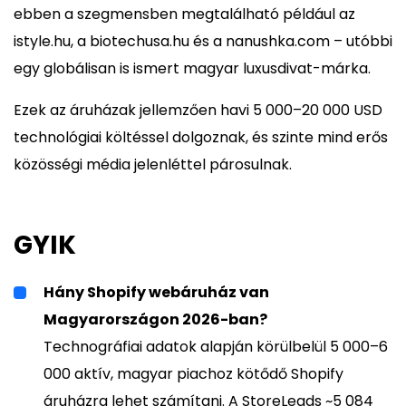
ebben a szegmensben megtalálható például az
istyle.hu, a biotechusa.hu és a nanushka.com – utóbbi
egy globálisan is ismert magyar luxusdivat-márka.
Ezek az áruházak jellemzően havi 5 000–20 000 USD
technológiai költéssel dolgoznak, és szinte mind erős
közösségi média jelenléttel párosulnak.
GYIK
Hány Shopify webáruház van
Magyarországon 2026-ban?
Technográfiai adatok alapján körülbelül 5 000–6
000 aktív, magyar piachoz kötődő Shopify
áruházra lehet számítani. A StoreLeads ~5 084