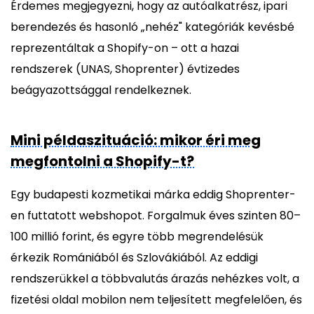
Érdemes megjegyezni, hogy az autóalkatrész, ipari
berendezés és hasonló „nehéz" kategóriák kevésbé
reprezentáltak a Shopify-on – ott a hazai
rendszerek (UNAS, Shoprenter) évtizedes
beágyazottsággal rendelkeznek.
Mini példaszituáció: mikor éri meg
megfontolni a Shopify-t?
Egy budapesti kozmetikai márka eddig Shoprenter-
en futtatott webshopot. Forgalmuk éves szinten 80–
100 millió forint, és egyre több megrendelésük
érkezik Romániából és Szlovákiából. Az eddigi
rendszerükkel a többvalutás árazás nehézkes volt, a
fizetési oldal mobilon nem teljesített megfelelően, és