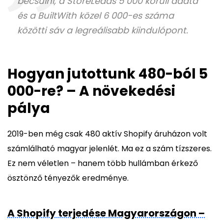
becsülni, a StoreLeads 5 000 körüli adata
és a BuiltWith közel 6 000-es száma
közötti sáv a legreálisabb kiindulópont.
Hogyan jutottunk 480-ból 5
000-re? – A növekedési
pálya
2019-ben még csak 480 aktív Shopify áruházon volt
számlálható magyar jelenlét. Ma ez a szám tízszeres.
Ez nem véletlen – hanem több hullámban érkező
ösztönző tényezők eredménye.
A Shopify terjedése Magyarországon –