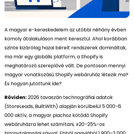
A magyar e-kereskedelem az utóbbi néhány évben
komoly átalakuláson ment keresztül. Ahol korábban
szinte kizárólag hazai bérelt rendszerek domináltak,
ma már egy globális platform, a Shopify is
meghatározó szereplővé vált. De pontosan mennyi
magyar vonatkozású Shopify webáruház létezik ma?
És hogyan jutottunk ide?
Röviden:
2026 tavaszán technográfiai adatok
(StoreLeads, BuiltWith) alapján körülbelül 5 000–6
000 aktív, a magyar piachoz kötődő Shopify
webáruházra lehet számítani, ±20–25%-os
bizonytalansági sávval. Ebből nagyjából 1 900–2 000