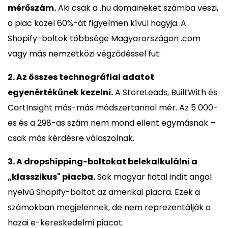
mérőszám.
Aki csak a .hu domaineket számba veszi,
a piac közel 60%-át figyelmen kívül hagyja. A
Shopify-boltok többsége Magyarországon .com
vagy más nemzetközi végződéssel fut.
2. Az összes technográfiai adatot
egyenértékűnek kezelni.
A StoreLeads, BuiltWith és
CartInsight más-más módszertannal mér. Az 5 000-
es és a 298-as szám nem mond ellent egymásnak –
csak más kérdésre válaszolnak.
3. A dropshipping-boltokat belekalkulálni a
„klasszikus" piacba.
Sok magyar fiatal indít angol
nyelvű Shopify-boltot az amerikai piacra. Ezek a
számokban megjelennek, de nem reprezentálják a
hazai e-kereskedelmi piacot.