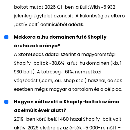
boltot mutat 2026 Q1-ben, a BuiltWith ~5 932
jelenlegi ügyfelet azonosít. A különbség az eltérő
„aktív bolt" definícióból adódik.
Mekkora a .hu domainen futó Shopify
áruházak aránya?
A StoreLeads adatai szerint a magyarországi
Shopify-boltok ~38,8%-a fut .hu domainen (kb. 1
930 bolt). A többség, ~61%, nemzetközi
végződést (.com, .eu, .shop stb.) használ, de sok
esetben mégis magyar a tartalom és a célpiac.
Hogyan változott a Shopify-boltok száma
az elmúlt évek alatt?
2019-ben körülbelül 480 hazai Shopify-bolt volt
aktív. 2026 elejére ez az érték ~5 000-re nőtt –