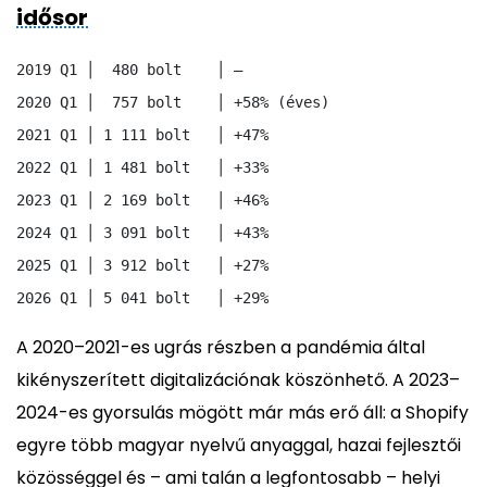
idősor
2019 Q1 │  480 bolt    │ –

2020 Q1 │  757 bolt    │ +58% (éves)

2021 Q1 │ 1 111 bolt   │ +47%

2022 Q1 │ 1 481 bolt   │ +33%

2023 Q1 │ 2 169 bolt   │ +46%

2024 Q1 │ 3 091 bolt   │ +43%

2025 Q1 │ 3 912 bolt   │ +27%

A 2020–2021-es ugrás részben a pandémia által
kikényszerített digitalizációnak köszönhető. A 2023–
2024-es gyorsulás mögött már más erő áll: a Shopify
egyre több magyar nyelvű anyaggal, hazai fejlesztői
közösséggel és – ami talán a legfontosabb – helyi