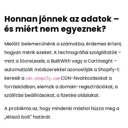
Honnan jönnek az adatok –
és miért nem egyeznek?
Mielőtt belemerülnénk a számokba, érdemes érteni,
hogyan mérik ezeket. A technográfiai szolgáltatók –
mint a StoreLeads, a BuiltWith vagy a CartInsight –
automatizált módszerekkel azonosítják a Shopify-t:
keresik a
CDN-hivatkozásokat a
cdn.shopify.com
forráskódban, elemzik a domain-regisztrációkat, a
szállítási beállításokat, a fizetési oldalakat.
A probléma az, hogy mindenki máshol húzza meg a
„létező bolt" határát.