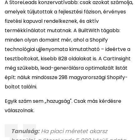
A StoreLeads konzervatívabb: csak azokat számolja,
amelyek túljutottak a fejlesztési fázison, érvényes
fizetési kapuval rendelkeznek, és aktív
termékkínálatot mutatnak. A BuiltWith tágabb:
minden olyan domaint mér, ahol a Shopify
technológiai ujjlenyomata kimutatható – ideértve a
tesztboltokat, kisebb B2B oldalakat is. A CartInsight
még szűkebb, lead-generálásra optimalizált listát
épít: náluk mindössze 298 magyarországi Shopify-
boltot találni.
Egyik szám sem „hazugság". Csak más kérdésre
válaszolnak.
Tanulság:
Ha piaci méretet akarsz