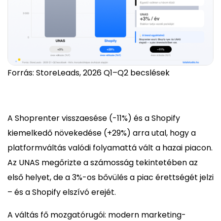
Forrás: StoreLeads, 2026 Q1–Q2 becslések
A Shoprenter visszaesése (-11%) és a Shopify
kiemelkedő növekedése (+29%) arra utal, hogy a
platformváltás valódi folyamattá vált a hazai piacon.
Az UNAS megőrizte a számosság tekintetében az
első helyet, de a 3%-os bővülés a piac érettségét jelzi
– és a Shopify elszívó erejét.
A váltás fő mozgatórugói: modern marketing-