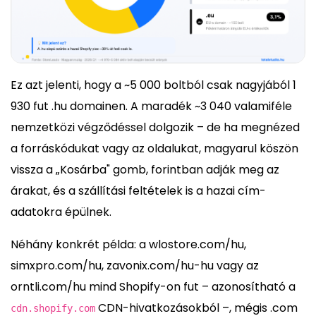
Ez azt jelenti, hogy a ~5 000 boltból csak nagyjából 1
930 fut .hu domainen. A maradék ~3 040 valamiféle
nemzetközi végződéssel dolgozik – de ha megnézed
a forráskódukat vagy az oldalukat, magyarul köszön
vissza a „Kosárba" gomb, forintban adják meg az
árakat, és a szállítási feltételek is a hazai cím­
adatokra épülnek.
Néhány konkrét példa: a wlostore.com/hu,
simxpro.com/hu, zavonix.com/hu-hu vagy az
orntli.com/hu mind Shopify-on fut – azonosítható a
CDN-hivatkozásokból –, mégis .com
cdn.shopify.com