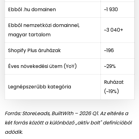
Ebből .hu domainen
~1 930
Ebből nemzetközi domainnel,
~3 040+
magyar tartalom
Shopify Plus áruházak
~196
Éves növekedési ütem (YoY)
~29%
Ruházat
Legnépszerűbb kategória
(~19%)
Forrás: StoreLeads, BuiltWith – 2026 Q1. Az eltérés a
két forrás között a különböző „aktív bolt" definícióból
adódik.