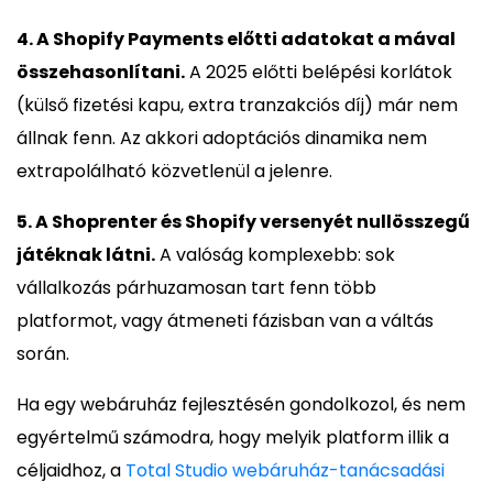
4. A Shopify Payments előtti adatokat a mával
összehasonlítani.
A 2025 előtti belépési korlátok
(külső fizetési kapu, extra tranzakciós díj) már nem
állnak fenn. Az akkori adoptációs dinamika nem
extrapolálható közvetlenül a jelenre.
5. A Shoprenter és Shopify versenyét nullösszegű
játéknak látni.
A valóság komplexebb: sok
vállalkozás párhuzamosan tart fenn több
platformot, vagy átmeneti fázisban van a váltás
során.
Ha egy webáruház fejlesztésén gondolkozol, és nem
egyértelmű számodra, hogy melyik platform illik a
céljaidhoz, a
Total Studio webáruház-tanácsadási