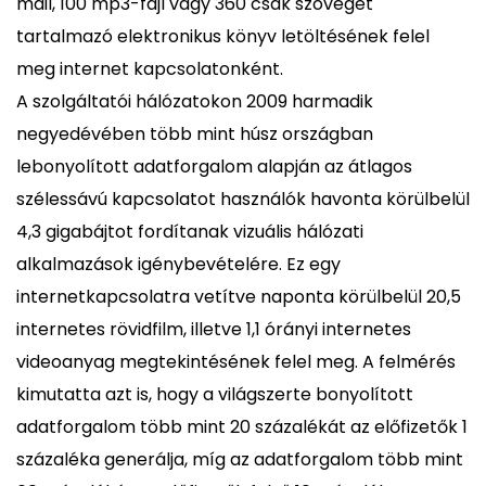
mail, 100 mp3-fájl vagy 360 csak szöveget
tartalmazó elektronikus könyv letöltésének felel
meg internet kapcsolatonként.
A szolgáltatói hálózatokon 2009 harmadik
negyedévében több mint húsz országban
lebonyolított adatforgalom alapján az átlagos
szélessávú kapcsolatot használók havonta körülbelül
4,3 gigabájtot fordítanak vizuális hálózati
alkalmazások igénybevételére. Ez egy
internetkapcsolatra vetítve naponta körülbelül 20,5
internetes rövidfilm, illetve 1,1 órányi internetes
videoanyag megtekintésének felel meg. A felmérés
kimutatta azt is, hogy a világszerte bonyolított
adatforgalom több mint 20 százalékát az előfizetők 1
százaléka generálja, míg az adatforgalom több mint