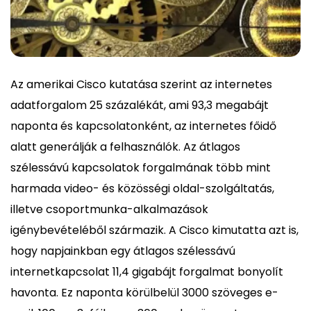
Az amerikai Cisco kutatása szerint az internetes
adatforgalom 25 százalékát, ami 93,3 megabájt
naponta és kapcsolatonként, az internetes főidő
alatt generálják a felhasználók. Az átlagos
szélessávú kapcsolatok forgalmának több mint
harmada video- és közösségi oldal-szolgáltatás,
illetve csoportmunka-alkalmazások
igénybevételéből származik. A Cisco kimutatta azt is,
hogy napjainkban egy átlagos szélessávú
internetkapcsolat 11,4 gigabájt forgalmat bonyolít
havonta. Ez naponta körülbelül 3000 szöveges e-