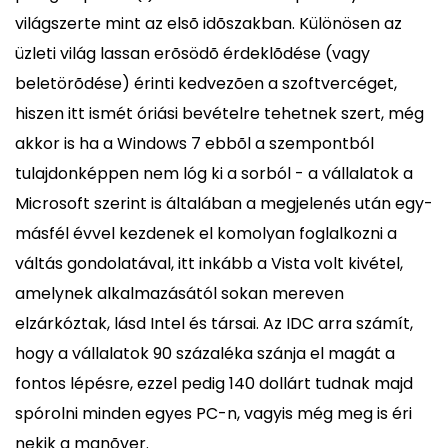
világszerte mint az elsõ idõszakban. Különösen az
üzleti világ lassan erõsödõ érdeklõdése (vagy
beletörõdése) érinti kedvezõen a szoftvercéget,
hiszen itt ismét óriási bevételre tehetnek szert, még
akkor is ha a Windows 7 ebbõl a szempontból
tulajdonképpen nem lóg ki a sorból - a vállalatok a
Microsoft szerint is általában a megjelenés után egy-
másfél évvel kezdenek el komolyan foglalkozni a
váltás gondolatával, itt inkább a Vista volt kivétel,
amelynek alkalmazásától sokan mereven
elzárkóztak, lásd Intel és társai. Az IDC arra számít,
hogy a vállalatok 90 százaléka szánja el magát a
fontos lépésre, ezzel pedig 140 dollárt tudnak majd
spórolni minden egyes PC-n, vagyis még meg is éri
nekik a manõver.