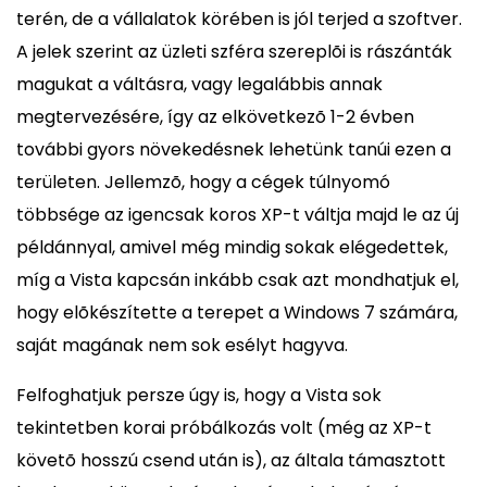
terén, de a vállalatok körében is jól terjed a szoftver.
A jelek szerint az üzleti szféra szereplõi is rászánták
magukat a váltásra, vagy legalábbis annak
megtervezésére, így az elkövetkezõ 1-2 évben
további gyors növekedésnek lehetünk tanúi ezen a
területen. Jellemzõ, hogy a cégek túlnyomó
többsége az igencsak koros XP-t váltja majd le az új
példánnyal, amivel még mindig sokak elégedettek,
míg a Vista kapcsán inkább csak azt mondhatjuk el,
hogy elõkészítette a terepet a Windows 7 számára,
saját magának nem sok esélyt hagyva.
Felfoghatjuk persze úgy is, hogy a Vista sok
tekintetben korai próbálkozás volt (még az XP-t
követõ hosszú csend után is), az általa támasztott