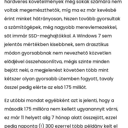
hardveres követelmények még sokak számára nem
voltak megemészthetõk, míg ma ez már kevésbé
érint minket hátrányosan, hiszen tovább gyorsultak
a számítógépek, még nagyobb merevlemezekkel,
sõt immár SSD-meghajtókkal. A Windows 7 sem
jelentõs mértékben kisebbnek, sem drasztikus
módon gyorsabbnak nem nevezhetõ közvetlen
elõdjével összehasonlítva, mégis szinte minden
bejött neki, a megjelenést követõen több mint
kétszer olyan gyorsabb ütemben fogyott, tavaly
õsszel pedig elérte az elsõ 175 milliót.
Ez utóbbi mondat egyébként azt is jelenti, hogy a
második 175 millióra nem kellett ugyanannyit várni,
ez már 11 helyett alig 7 hónap alatt összejött, ezzel
pedig naponta (!) 300 ezerrel több példány kelt el