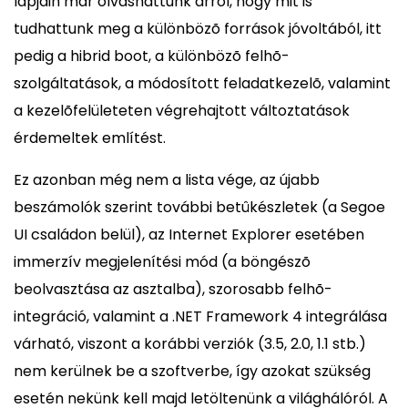
lapjain már olvashattunk arról, hogy mit is
tudhattunk meg a különbözõ források jóvoltából, itt
pedig a hibrid boot, a különbözõ felhõ-
szolgáltatások, a módosított feladatkezelõ, valamint
a kezelõfelületeten végrehajtott változtatások
érdemeltek említést.
Ez azonban még nem a lista vége, az újabb
beszámolók szerint további betûkészletek (a Segoe
UI családon belül), az Internet Explorer esetében
immerzív megjelenítési mód (a böngészõ
beolvasztása az asztalba), szorosabb felhõ-
integráció, valamint a .NET Framework 4 integrálása
várható, viszont a korábbi verziók (3.5, 2.0, 1.1 stb.)
nem kerülnek be a szoftverbe, így azokat szükség
esetén nekünk kell majd letöltenünk a világhálóról. A