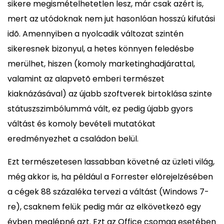
sikere megismételhetetlen lesz, már csak azért is,
mert az utódoknak nem jut hasonlóan hosszú kifutási
idõ. Amennyiben a nyolcadik változat szintén
sikeresnek bizonyul, a hetes könnyen feledésbe
merülhet, hiszen (komoly marketinghadjárattal,
valamint az alapvetõ emberi természet
kiaknázásával) az újabb szoftverek birtoklása szinte
státuszszimbólummá vált, ez pedig újabb gyors
váltást és komoly bevételi mutatókat
eredményezhet a családon belül.
Ezt természetesen lassabban követné az üzleti világ,
még akkor is, ha például a Forrester elõrejelzésében
a cégek 88 százaléka tervezi a váltást (Windows 7-
re), csaknem felük pedig már az elkövetkezõ egy
évben meglépné azt. Ezt az Office csomag esetében