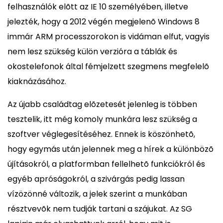
felhasználók elõtt az IE 10 személyében, illetve
jelezték, hogy a 2012 végén megjelenõ Windows 8
immár ARM processzorokon is vidáman elfut, vagyis
nem lesz szükség külön verzióra a táblák és
okostelefonok által fémjelzett szegmens megfelelõ
kiaknázásához.
Az újabb családtag elõzetesét jelenleg is többen
tesztelik, itt még komoly munkára lesz szükség a
szoftver véglegesítéséhez. Ennek is köszönhetõ,
hogy egymás után jelennek meg a hírek a különbözõ
újításokról, a platformban fellelhetõ funkciókról és
egyéb apróságokról, a szivárgás pedig lassan
vízözönné változik, a jelek szerint a munkában
résztvevõk nem tudják tartani a szájukat. Az SG