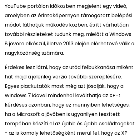
YouTube portálon idõközben megjelent egy videó,
amelyben az érintõképernyõn támogatott belépési
módot láthatjuk mûködés közben, és itt várhatóan
további részleteket tudunk meg, mielõtt a Windows
8 jövõre elkészül, illetve 2013 elején elérhetõvé válik a
nagyközönség számára.
Érdekes lesz látni, hogy az utód felbukkanása miként
hat majd a jelenleg verzió további szereplésére.
Egyes piackutatók most még azt jósolják, hogy a
Windows 7 idõvel mindenhol leválthatja az XP-t
kérdéses azonban, hogy ez mennyiben lehetséges,
ha a Microsoft a jövõben is ugyanilyen feszített
tempóban készíti el az újabb és újabb családtagokat
- az is komoly lehetõségként merül fel, hogy az XP