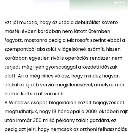
Ezt jól mutatja, hogy az utód a debütálást követõ
másfél évben korábban nem látott ütemben
fogyott, mostanra pedig a Microsoft szerint ebbõl a
szempontból abszolút világelsõnek számít, hiszen
korábban egyetlen rivális operációs rendszer nem
terjedt még ilyen gyorsasággal a kezdeti idõszak
alatt. Arra még nincs válasz, hogy mindez hogyan
alakul az újabb verzió megjelenésével, amelyre már
nem is kell sokat várnunk.
A Windows csapat blogoldalán közölt bejegyzésbõl
megtudhatjuk, hogy 18 hónappal a 2009. októberi rajt
után immár 350 millió példány talált gazdára, ez
pedig azt jelzi, hogy nemcsak az otthoni felhasználás