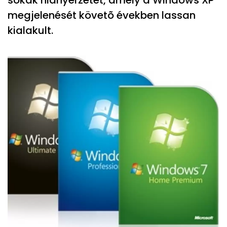
sokak hiányérzetét, amely a Windows XP
megjelenését követõ években lassan
kialakult.