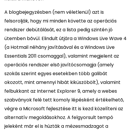
A blogbejegyzésben (nem véletlenül) azt is
felsorolják, hogy mi minden követte az operációs
rendszer debütálását, ez a lista pedig szintén jó
ütemben bõvül. Elindult útjára a Windows Live Wave 4
(a Hotmail néhány javításával és a Windows Live
Essentials 2011 csomaggal), valamint megjelent az
operációs rendszer elsõ javítócsomagja (amely
szokás szerint egyes esetekben több galibát
okozott, mint amennyi hibát kiküszöbölt), valamint
felbukkant az Internet Explorer 9, amely a webes
szabványok felé tett komoly lépésként értékelhetõ,
végre a Microsoft fejlesztése itt is kezd közelíteni az
alternatív megoldásokhoz. A felgyorsult tempó
jeleként már el is húzták a mézesmadzagot a