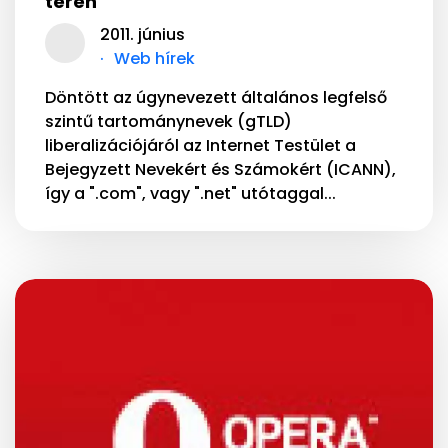
téren
2011. június
Web hírek
Döntött az úgynevezett általános legfelső
szintű tartománynevek (gTLD)
liberalizációjáról az Internet Testület a
Bejegyzett Nevekért és Számokért (ICANN),
így a ".com", vagy ".net" utótaggal...