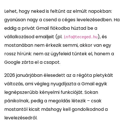
Lehet, hogy neked is feltűnt az elmúlt napokban:
gyanúsan nagy a csend a céges levelezésedben. Ha
eddig a privát Gmail fiókodba húztad be a
vállalkozásod emailjeit (pl.
), és
info@teceged.hu
mostanában nem érkezik semmi, akkor van egy
rossz hírünk: nem az ügyfeleid tűntek el, hanem a
Google zárta el a csapot.
2026 januárjában élesedett az a régóta pletykált
változás, ami végleg nyugdíjazta a Gmail egyik
legnépszerűbb kényelmi funkcióját. Sokan
pánikolnak, pedig a megoldás létezik – csak
mostantól kicsit máshogy kell gondolkodnod a
levelezésedről.