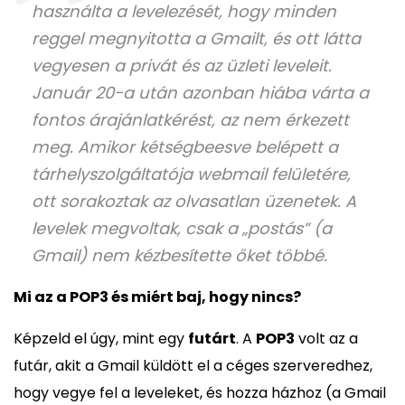
használta a levelezését, hogy minden
reggel megnyitotta a Gmailt, és ott látta
vegyesen a privát és az üzleti leveleit.
Január 20-a után azonban hiába várta a
fontos árajánlatkérést, az nem érkezett
meg. Amikor kétségbeesve belépett a
tárhelyszolgáltatója webmail felületére,
ott sorakoztak az olvasatlan üzenetek. A
levelek megvoltak, csak a „postás” (a
Gmail) nem kézbesítette őket többé.
Mi az a POP3 és miért baj, hogy nincs?
Képzeld el úgy, mint egy
futárt
. A
POP3
volt az a
futár, akit a Gmail küldött el a céges szerveredhez,
hogy vegye fel a leveleket, és hozza házhoz (a Gmail