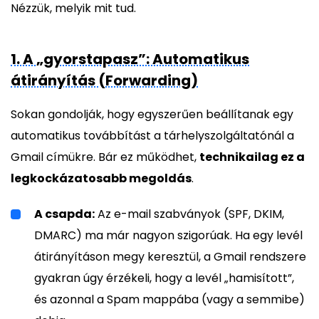
Nézzük, melyik mit tud.
1. A „gyorstapasz”: Automatikus
átirányítás (Forwarding)
Sokan gondolják, hogy egyszerűen beállítanak egy
automatikus továbbítást a tárhelyszolgáltatónál a
Gmail címükre. Bár ez működhet,
technikailag ez a
legkockázatosabb megoldás
.
A csapda:
Az e-mail szabványok (SPF, DKIM,
DMARC) ma már nagyon szigorúak. Ha egy levél
átirányításon megy keresztül, a Gmail rendszere
gyakran úgy érzékeli, hogy a levél „hamisított”,
és azonnal a Spam mappába (vagy a semmibe)