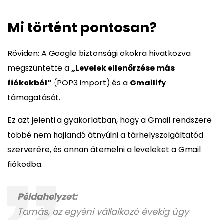
Mi történt pontosan?
Röviden: A Google biztonsági okokra hivatkozva
megszüntette a
„Levelek ellenőrzése más
fiókokból”
(POP3 import) és a
Gmailify
támogatását.
Ez azt jelenti a gyakorlatban, hogy a Gmail rendszere
többé nem hajlandó átnyúlni a tárhelyszolgáltatód
szerverére, és onnan átemelni a leveleket a Gmail
fiókodba.
Példahelyzet:
Tamás, az egyéni vállalkozó évekig úgy