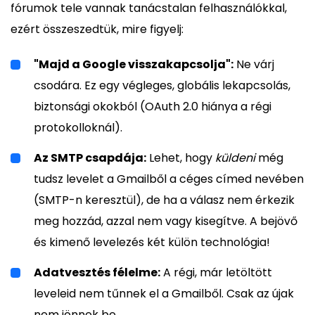
fórumok tele vannak tanácstalan felhasználókkal,
ezért összeszedtük, mire figyelj:
"Majd a Google visszakapcsolja":
Ne várj
csodára. Ez egy végleges, globális lekapcsolás,
biztonsági okokból (OAuth 2.0 hiánya a régi
protokolloknál).
Az SMTP csapdája:
Lehet, hogy
küldeni
még
tudsz levelet a Gmailből a céges címed nevében
(SMTP-n keresztül), de ha a válasz nem érkezik
meg hozzád, azzal nem vagy kisegítve. A bejövő
és kimenő levelezés két külön technológia!
Adatvesztés félelme:
A régi, már letöltött
leveleid nem tűnnek el a Gmailből. Csak az újak
nem jönnek be.