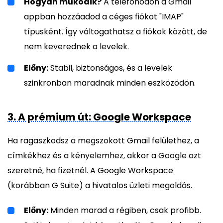
Hogyan működik?
A telefonodon a Gmail
appban hozzáadod a céges fiókot "IMAP"
típusként. Így váltogathatsz a fiókok között, de
nem keverednek a levelek.
Előny:
Stabil, biztonságos, és a levelek
szinkronban maradnak minden eszközödön.
3. A prémium út: Google Workspace
Ha ragaszkodsz a megszokott Gmail felülethez, a
címkékhez és a kényelemhez, akkor a Google azt
szeretné, ha fizetnél. A Google Workspace
(korábban G Suite) a hivatalos üzleti megoldás.
Előny:
Minden marad a régiben, csak profibb.