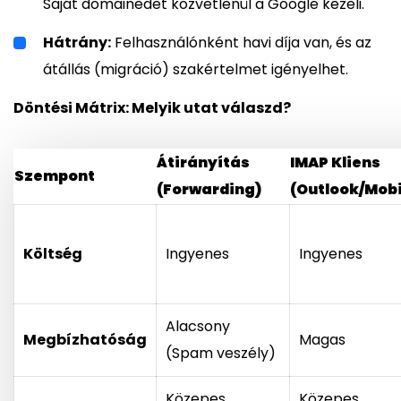
Saját domainedet közvetlenül a Google kezeli.
Hátrány:
Felhasználónként havi díja van, és az
átállás (migráció) szakértelmet igényelhet.
Döntési Mátrix: Melyik utat válaszd?
Átirányítás
IMAP Kliens
Szempont
(Forwarding)
(Outlook/Mobi
Költség
Ingyenes
Ingyenes
Alacsony
Megbízhatóság
Magas
(Spam veszély)
Közepes
Közepes