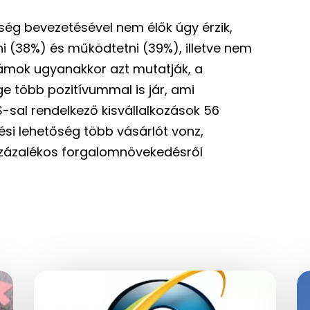
őség bevezetésével nem élők úgy érzik,
ni (38%) és működtetni (39%), illetve nem
zámok ugyanakkor azt mutatják, a
 több pozitívummal is jár, ami
S-sal rendelkező kisvállalkozások 56
tési lehetőség több vásárlót vonz,
százalékos forgalomnövekedésről