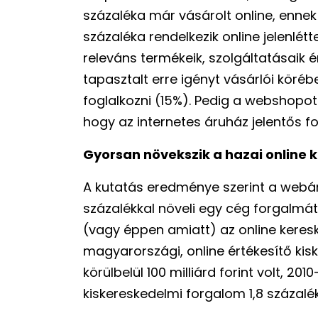
százaléka már vásárolt online, ennek 
százaléka rendelkezik online jelenlét
releváns termékeik, szolgáltatásaik 
tapasztalt erre igényt vásárlói köréb
foglalkozni (15%). Pedig a webshopot ü
hogy az internetes áruház jelentős f
Gyorsan növekszik a hazai online
A kutatás eredménye szerint a web
százalékkal növeli egy cég forgalmát
(vagy éppen amiatt) az online keres
magyarországi, online értékesítő ki
körülbelül 100 milliárd forint volt, 20
kiskereskedelmi forgalom 1,8 százalé