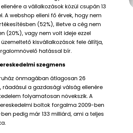
ellenére a vállalkozások közül csupán 13
tel. A webshop elleni fő érvek, hogy nem
értékesítésben (52%), illetve a cég nem
en (20%), vagy nem volt ideje ezzel
zemeltető kisvállalkozások fele állítja,
orgalomnövelő hatással bír.
 kereskedelmi szegmens
áruház önmagában átlagosan 26
, ráadásul a gazdasági válság ellenére
kedelem folyamatosan növekszik. A
skereskedelmi boltok forgalma 2009-ben
10-ben pedig már 133 milliárd, ami a teljes
ka.