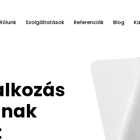
Rólunk
Szolgáltatások
Referenciák
Blog
Ka
alkozás
ának
t