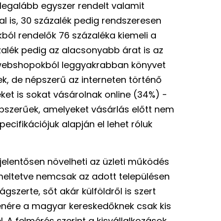
egalább egyszer rendelt valamit
l is, 30 százalék pedig rendszeresen
ból rendelők 76 százaléka kiemeli a
alék pedig az alacsonyabb árat is az
 A webshopokból leggyakrabban könyvet
k, de népszerű az interneten történő
ket is sokat vásárolnak online (34%) -
pszerűek, amelyeket vásárlás előtt nem
specifikációjuk alapján el lehet róluk
elentősen növelheti az üzleti működés
meltetve nemcsak az adott településen
gszerte, sőt akár külföldről is szert
enére a magyar kereskedőknek csak kis
. A felmérés szerint a kisvállalkozások