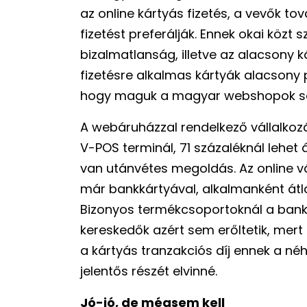
az online kártyás fizetés, a vevők to
fizetést preferálják. Ennek okai közt 
bizalmatlanság, illetve az alacsony 
fizetésre alkalmas kártyák alacsony
hogy maguk a magyar webshopok se
A webáruházzal rendelkező vállalko
V-POS terminál, 71 százaléknál lehet á
van utánvétes megoldás. Az online vás
már bankkártyával, alkalmanként átla
Bizonyos termékcsoportoknál a bankk
kereskedők azért sem erőltetik, mer
a kártyás tranzakciós díj ennek a n
jelentős részét elvinné.
Jó-jó, de mégsem kell