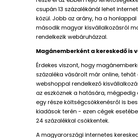
csupán 13 százalékánál lehet internet
közül. Jobb az arány, ha a honlappal
második magyar kisvállalkozásról mo
rendelkezik webáruházzal.
Magánemberként a kereskedő is v
Érdekes viszont, hogy magánemberké
százaléka vásárolt már online, tehát 
webshoppal rendelkező kisvállalkozás
az eszköznek a hatására, mégpedig á
egy része költségcsökkenésről is besz
kiadások terén - ezen cégek esetébe
24 százalékkal csökkentek.
A magyarországi internetes kereske