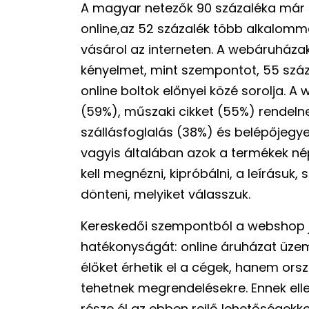
A magyar netezők 90 százaléka már l
online,az 52 százalék több alkalomma
vásárol az interneten. A webáruházak
kényelmet, mint szempontot, 55 száz
online boltok előnyei közé sorolja.
(59%), műszaki cikket (55%) rendelne
szállásfoglalás (38%) és belépőjegye
vagyis általában azok a termékek né
kell megnézni, kipróbálni, a leírásuk, 
dönteni, melyiket válasszuk.
Kereskedői szempontból a webshop j
hatékonyságát: online áruházat üze
élőket érhetik el a cégek, hanem orszá
tehetnek megrendelésekre. Ennek ell
része él az ebben rejlő lehetőségekkel