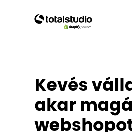
Kevés váll
akar mag
webshopo