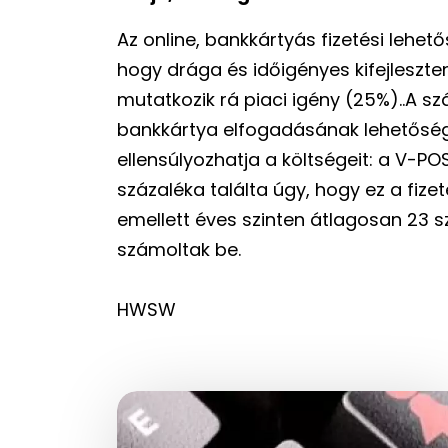
Az online, bankkártyás fizetési lehet
hogy drága és időigényes kifejleszte
mutatkozik rá piaci igény (25%)..A s
bankkártya elfogadásának lehetősége
ellensúlyozhatja a költségeit: a V-PO
százaléka találta úgy, hogy ez a fize
emellett éves szinten átlagosan 23 
számoltak be.
HWSW