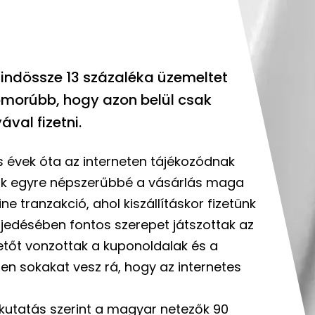
indössze 13 százaléka üzemeltet
omorúbb, hogy azon belül csak
val fizetni.
 évek óta az interneten tájékozódnak
lik egyre népszerűbbé a vásárlás maga
ine tranzakció, ahol kiszállításkor fizetünk
rjedésében fontos szerepet játszottak az
izetőt vonzottak a kuponoldalak és a
en sokakat vesz rá, hogy az internetes
s kutatás szerint a magyar netezők 90