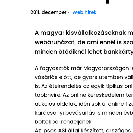
2011. december
·
Web hírek
A magyar kisvállalkozásoknak m
webáruházat, de ami ennél is sz
minden ötödiknél lehet bankkártyá
A fogyasztók már Magyarországon is
vásárlás előtt, de gyors ütemben vá
is. Az ételrendelés az egyik tipikus onl
többnyire. Az online kereskedelem te
aukciós oldalak, idén sok új online f
karácsonyi bevásárlás is minden évb
boltokból rendeljenek.
Az Ipsos ASI által készített, országo