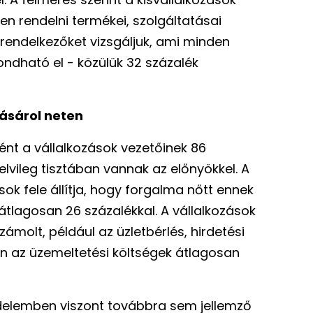
en rendelni termékei, szolgáltatásai
 rendelkezőket vizsgáljuk, ami minden
ndható el - közülük 32 százalék
ásárol neten
nt a vállalkozások vezetőinek 86
elvileg tisztában vannak az előnyökkel. A
ok fele állítja, hogy forgalma nőtt ennek
tlagosan 26 százalékkal. A vállalkozások
ámolt, például az üzletbérlés, hirdetési
n az üzemeltetési költségek átlagosan
delemben viszont továbbra sem jellemző