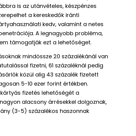
vábbra is az utánvételes, készpénzes
szerepelhet a kereskedők iránti
kártyahasználati kedv, valamint a netes
 penetrációja. A legnagyobb probléma,
m támogatják ezt a lehetőséget.
zásoknak mindössze 20 százalékánál van
tutalással fizetni, 61 százaléknál pedig
árlók közül alig 43 százalék fizetett
gosan 5-10 ezer forint értékben.
ártyás fizetés lehetőségét a
t nagyon alacsony árrésekkel dolgoznak,
éhány (3-5) százalékos haszonnak