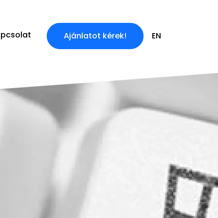
pcsolat
Ajánlatot kérek!
EN