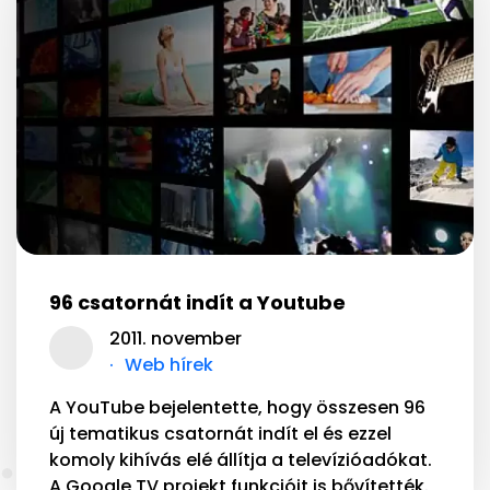
96 csatornát indít a Youtube
2011. november
Web hírek
A YouTube bejelentette, hogy összesen 96
új tematikus csatornát indít el és ezzel
komoly kihívás elé állítja a televízióadókat.
A Google TV projekt funkcióit is bővítették.