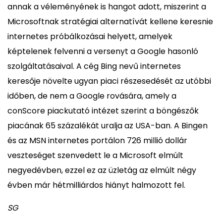
annak a véleményének is hangot adott, miszerint a
Microsoftnak stratégiai alternatívát kellene keresnie
internetes próbálkozásai helyett, amelyek
képtelenek felvenni a versenyt a Google hasonló
szolgáltatásaival. A cég Bing nevű internetes
keresője növelte ugyan piaci részesedését az utóbbi
időben, de nem a Google rovására, amely a
conScore piackutató intézet szerint a böngészők
piacának 65 százalékát uralja az USA-ban. A Bingen
és az MSN internetes portálon 726 millió dollár
veszteséget szenvedett le a Microsoft elmúlt
negyedévben, ezzel ez az üzletág az elmúlt négy
évben már hétmilliárdos hiányt halmozott fel.
SG