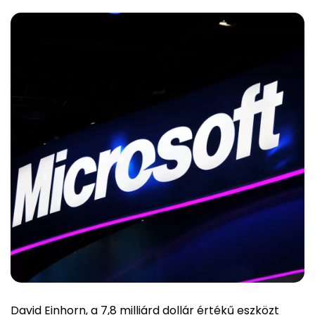
David Einhorn, a 7,8 milliárd dollár értékű eszközt