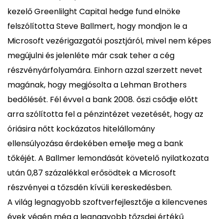
kezelő Greenlilght Capital hedge fund elnöke
felszólította Steve Ballmert, hogy mondjon le a
Microsoft vezérigazgatói posztjáról, mivel nem képes
megújulni és jelenléte már csak teher a cég
részvényárfolyamára. Einhorn azzal szerzett nevet
magának, hogy megjósolta a Lehman Brothers
bedőlését. Fél évvel a bank 2008. őszi csődje előtt
arra szólította fel a pénzintézet vezetését, hogy az
óriásira nőtt kockázatos hitelállomány
ellensúlyozása érdekében emelje meg a bank
tőkéjét. A Ballmer lemondását követelő nyilatkozata
után 0,87 százalékkal erősödtek a Microsoft
részvényei a tőzsdén kívüli kereskedésben.
A világ legnagyobb szoftverfejlesztője a kilencvenes
évek végén még a legnagyobb tőzsdei értékű