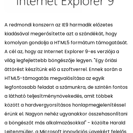
A redmondi konszern az IE9 harmadik előzetes
kiadásával megerősítette azt a szándékát, hogy
komolyan gondolja a HTML5 formátum támogatását.
A cél az, hogy az Internet Explorer 9-es verziója a
világ legfejlettebb böngészője legyen. "Egy óriási
áttörést készítünk elő a szoftverrel. Ennek során a
HTML5-támogatás megvalósítása az egyik
legfontosabb feladat a számunkra, de szintén fontos
a látható teljesítménynövekedés, amit többek
között a hardvergyorsításos honlapmegjelenítéssel
érünk el. Nagyon nehéz ugyanakkor összehasonlítani
a böngészőt más alkalmazásokkal" - közölte Harald
Leitenmüller, a Microsoft innovációs ügyekért felelős