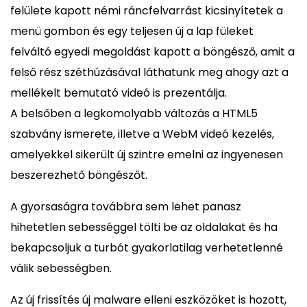
felülete kapott némi ráncfelvarrást kicsinyítetek a
menü gombon és egy teljesen új a lap füleket
felváltó egyedi megoldást kapott a böngésző, amit a
felső rész széthúzásával láthatunk meg ahogy azt a
mellékelt bemutató videó is prezentálja.
A belsőben a legkomolyabb változás a HTML5
szabvány ismerete, illetve a WebM videó kezelés,
amelyekkel sikerült új szintre emelni az ingyenesen
beszerezhető böngészőt.
A gyorsaságra továbbra sem lehet panasz
hihetetlen sebességgel tölti be az oldalakat és ha
bekapcsoljuk a turbót gyakorlatilag verhetetlenné
válik sebességben.
Az új frissítés új malware elleni eszközöket is hozott,