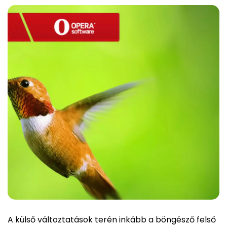
A külső változtatások terén inkább a böngésző felső