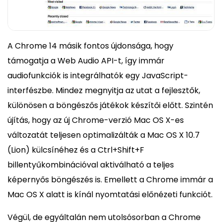
A Chrome 14 másik fontos újdonsága, hogy
támogatja a Web Audio API-t, így immár
audiofunkciók is integrálhatók egy JavaScript-
interfészbe. Mindez megnyitja az utat a fejlesztők,
különösen a böngészős játékok készítői előtt. Szintén
újítás, hogy az új Chrome-verzió Mac OS X-es
változatát teljesen optimalizálták a Mac OS X 10.7
(Lion) külcsínéhez és a Ctrl+Shift+F
billentyűkombinációval aktiválható a teljes
képernyős böngészés is. Emellett a Chrome immár a
Mac OS X alatt is kínál nyomtatási előnézeti funkciót.
Végül, de egyáltalán nem utolsósorban a Chrome