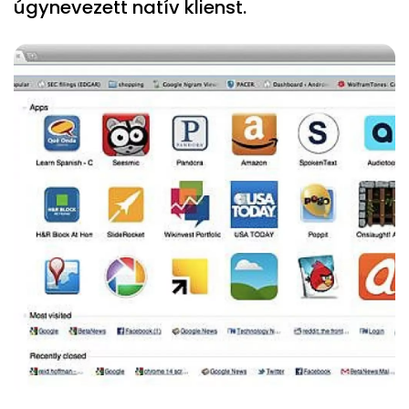
úgynevezett natív klienst.