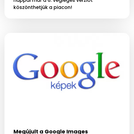
nappal már a 6. végleges verziót
köszönthetjük a piacon!
Megújult a Google Images