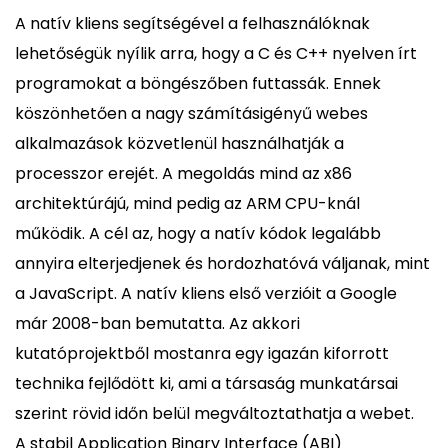
A natív kliens segítségével a felhasználóknak
lehetőségük nyílik arra, hogy a C és C++ nyelven írt
programokat a böngészőben futtassák. Ennek
köszönhetően a nagy számításigényű webes
alkalmazások közvetlenül használhatják a
processzor erejét. A megoldás mind az x86
architektúrájú, mind pedig az ARM CPU-knál
működik. A cél az, hogy a natív kódok legalább
annyira elterjedjenek és hordozhatóvá váljanak, mint
a JavaScript. A natív kliens első verzióit a Google
már 2008-ban bemutatta. Az akkori
kutatóprojektből mostanra egy igazán kiforrott
technika fejlődött ki, ami a társaság munkatársai
szerint rövid időn belül megváltoztathatja a webet.
A stabil Application Binary Interface (ABI)