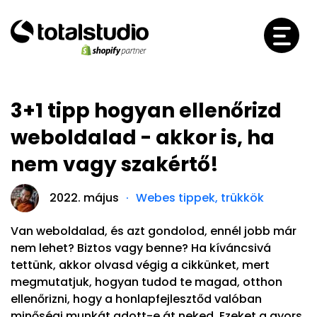
3+1 tipp hogyan ellenőrizd
weboldalad - akkor is, ha
nem vagy szakértő!
2022. május
Webes tippek, trükkök
Van weboldalad, és azt gondolod, ennél jobb már
nem lehet? Biztos vagy benne? Ha kíváncsivá
tettünk, akkor olvasd végig a cikkünket, mert
megmutatjuk, hogyan tudod te magad, otthon
ellenőrizni, hogy a honlapfejlesztőd valóban
minőségi munkát adott-e át neked. Ezeket a gyors