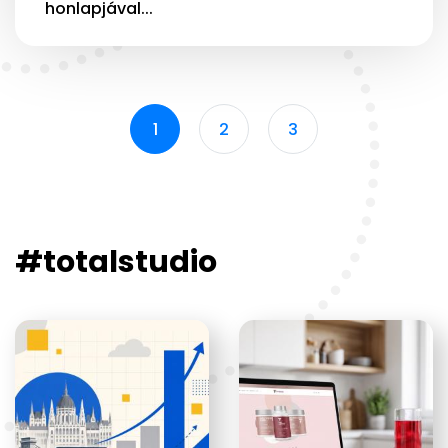
honlapjával...
1
2
3
#totalstudio