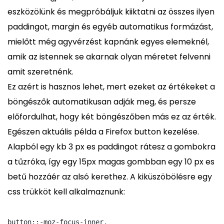
eszközölünk és megpróbáljuk kiiktatni az összes ilyen
paddingot, margin és egyéb automatikus formázást,
mielőtt még agyvérzést kapnánk egyes elemeknél,
amik az istennek se akarnak olyan méretet felvenni
amit szeretnénk.
Ez azért is hasznos lehet, mert ezeket az értékeket a
böngészők automatikusan adják meg, és persze
előfordulhat, hogy két böngészőben más ez az érték.
Egészen aktuális példa a Firefox button kezelése.
Alapból egy kb 3 px es paddingot rátesz a gombokra
a tűzróka, így egy 15px magas gombban egy 10 px es
betű hozzáér az alsó kerethez. A kiküszöbölésre egy
css trükköt kell alkalmaznunk:
button::-moz-focus-inner,
