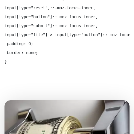
input[type="reset"]::-moz-focus-inner,

input[type="button"]::-moz-focus-inner,

input[type="submit"]::-moz-focus-inner,

input[type="file"] > input[type="button"]::-moz-focus-i
 padding: 0;

 border: none;

} 