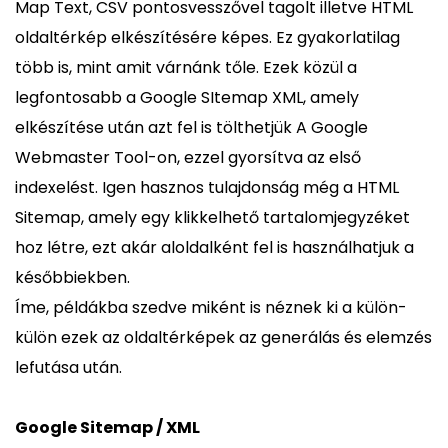
Map Text, CSV pontosvesszővel tagolt illetve HTML
oldaltérkép elkészítésére képes. Ez gyakorlatilag
több is, mint amit várnánk tőle. Ezek közül a
legfontosabb a Google SItemap XML, amely
elkészítése után azt fel is tölthetjük A Google
Webmaster Tool-on, ezzel gyorsítva az első
indexelést. Igen hasznos tulajdonság még a HTML
Sitemap, amely egy klikkelhető tartalomjegyzéket
hoz létre, ezt akár aloldalként fel is használhatjuk a
későbbiekben.
Íme, példákba szedve miként is néznek ki a külön-
külön ezek az oldaltérképek az generálás és elemzés
lefutása után.
Google Sitemap / XML