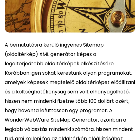
A bemutatásra kerülő ingyenes Sitemap
(oldaltérkép) XML generátor képes a
legelterjedtebb oldaltérképek elkészítésére.
Korábban igen sokat kerestünk olyan programokat,
amelyek képesek megfelelő oldaltérképet előállítani
és a költséghatékonyság sem volt elhanyagolható,
hiszen nem mindenki fizetne több 100 dollárt azért,
hogy havonta lefuttasson egy programot. A
WonderWebWare SiteMap Generator, azonban a
legjobb választás mindenki számára, hiszen mindent
tud, ami kelleni fog az oldaltérkép előállításához.