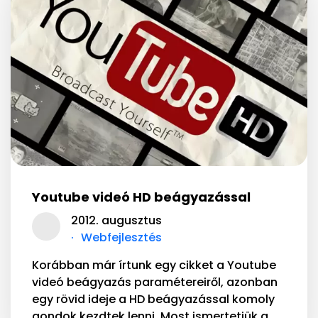
Youtube videó HD beágyazással
2012. augusztus
Webfejlesztés
Korábban már írtunk egy cikket a Youtube
videó beágyazás paramétereiről, azonban
egy rövid ideje a HD beágyazással komoly
gondok kezdtek lenni. Most ismertetjük a