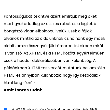
Fontosságukat tekintve azért említjük meg őket,
mert gyakorlatilag az összes robot és a legtöbb
böngésző vígan elboldogul velük. Ezek a fájlok
olyanok mintha az oldalunknak csinálnánk egy másik
oldalt, amire összegyűjtjük tömören linkekben miről
is van szó. Az XHTML és a HTML között egyértelműen
csak a header deklarálásában van különbség. A
példánkban XHTML-es verziót mutatunk be, amitől a
HTML-es annyiban különbözik, hogy így kezdődik: <
html lang="en" >
Amit fontos tudni:
A HTML alapú térképeket generálhatjuk PHP