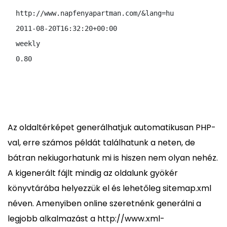
http://www.napfenyapartman.com/&lang=hu
2011-08-20T16:32:20+00:00
weekly
0.80
Az oldaltérképet generálhatjuk automatikusan PHP-
val, erre számos példát találhatunk a neten, de
bátran nekiugorhatunk mi is hiszen nem olyan nehéz.
A kigenerált fájlt mindig az oldalunk gyökér
könyvtárába helyezzük el és lehetőleg sitemap.xml
néven. Amenyiben online szeretnénk generálni a
legjobb alkalmazást a http://www.xml-