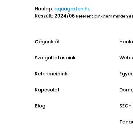
Honlap:
aquagarten.hu
Készült: 2024/06
Referenciáink nem minden e
Cégünkről
Honla
Szolgáltatásaink
Websh
Referenciáink
Egyed
Kapcsolat
Domai
Blog
SEO- 
Taná