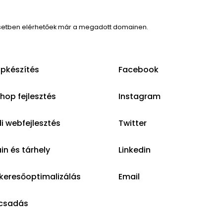
setben elérhetőek már a megadott domainen.
pkészítés
Facebook
op fejlesztés
Instagram
i webfejlesztés
Twitter
n és tárhely
Linkedin
keresőoptimalizálás
Email
csadás