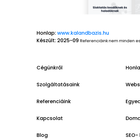
Honlap:
www.kalandbazis.hu
Készült: 2025-09
Referenciáink nem minden e
Cégünkről
Honla
Szolgáltatásaink
Websh
Referenciáink
Egyed
Kapcsolat
Domai
Blog
SEO- 