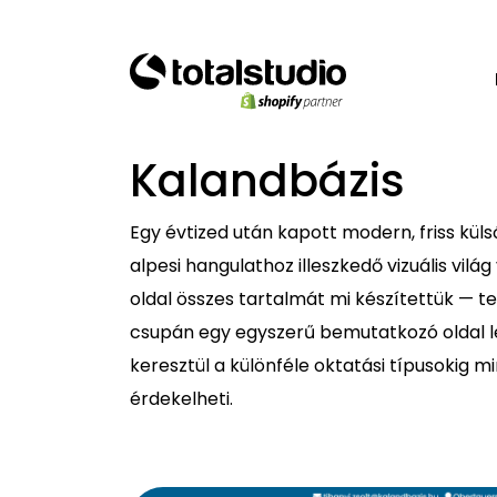
Kalandbázis
Egy évtized után kapott modern, friss küls
alpesi hangulathoz illeszkedő vizuális vilá
oldal összes tartalmát mi készítettük — t
csupán egy egyszerű bemutatkozó oldal let
keresztül a különféle oktatási típusokig m
érdekelheti.