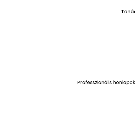
Taná
Professzionális honlapo