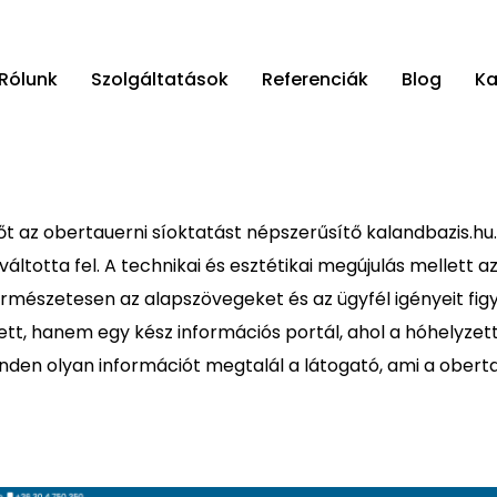
Rólunk
Szolgáltatások
Referenciák
Blog
Ka
őt az obertauerni síoktatást népszerűsítő kalandbazis.hu. 
g váltotta fel. A technikai és esztétikai megújulás mellett
ermészetesen az alapszövegeket és az ügyfél igényeit fi
t, hanem egy kész információs portál, ahol a hóhelyzettől
inden olyan információt megtalál a látogató, ami a oberta