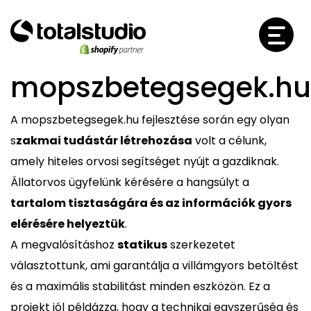
mopszbetegsegek.hu
A mopszbetegsegek.hu fejlesztése során egy olyan
s
zakmai tudástár létrehozása
volt a célunk,
amely hiteles orvosi segítséget nyújt a gazdiknak.
Állatorvos ügyfelünk kérésére a hangsúlyt a
tartalom tisztaságára és az információk gyors
elérésére helyeztük
.
A megvalósításhoz
statikus
szerkezetet
választottunk, ami garantálja a villámgyors betöltést
és a maximális stabilitást minden eszközön. Ez a
projekt jól példázza, hogy a technikai egyszerűség és