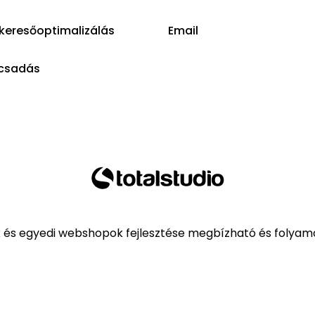
keresőoptimalizálás
Email
csadás
k és egyedi webshopok fejlesztése megbízható és folyama