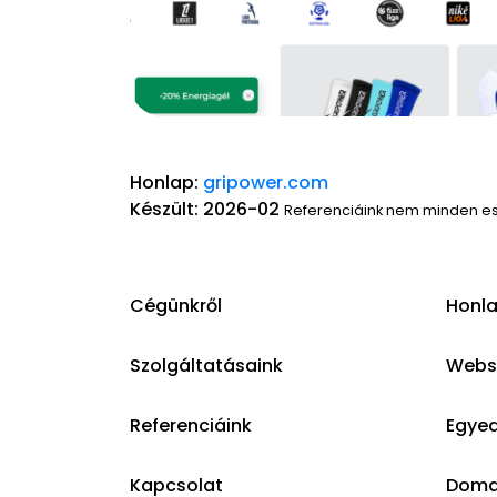
Honlap:
gripower.com
Készült: 2026-02
Referenciáink nem minden e
Cégünkről
Honla
Szolgáltatásaink
Websh
Referenciáink
Egyed
Kapcsolat
Domai