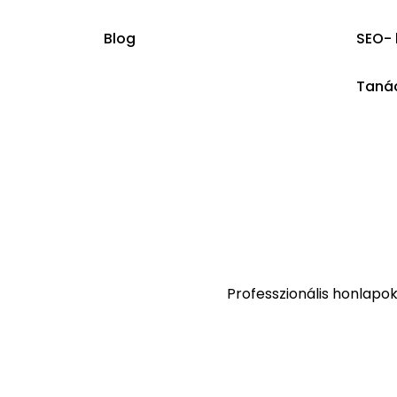
Blog
SEO- 
Taná
Professzionális honlapo