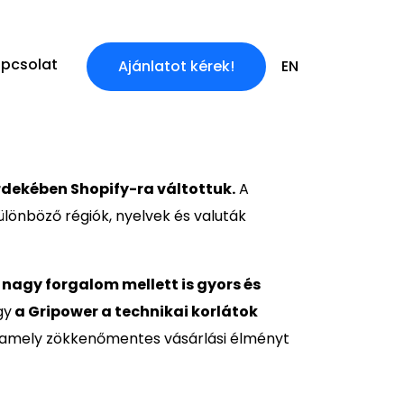
pcsolat
Ajánlatot kérek!
EN
rdekében Shopify-ra váltottuk.
A
ülönböző régiók, nyelvek és valuták
p
nagy forgalom mellett is gyors és
gy
a Gripower a technikai korlátok
, amely zökkenőmentes vásárlási élményt