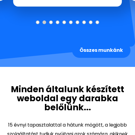
Összes munkánk
Minden általunk készített
weboldal egy darabka
belőlünk...
15 évnyi tapasztalattal a hátunk mögött, a legjobb
szolgáltatást tudjuk nyújtani azok számára, akiknek