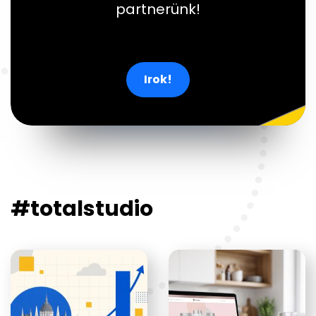
partnerünk!
Irok!
#totalstudio