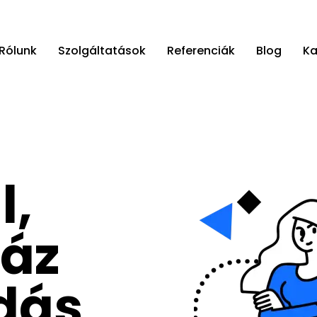
Rólunk
Szolgáltatások
Referenciák
Blog
Ka
l,
áz
dás