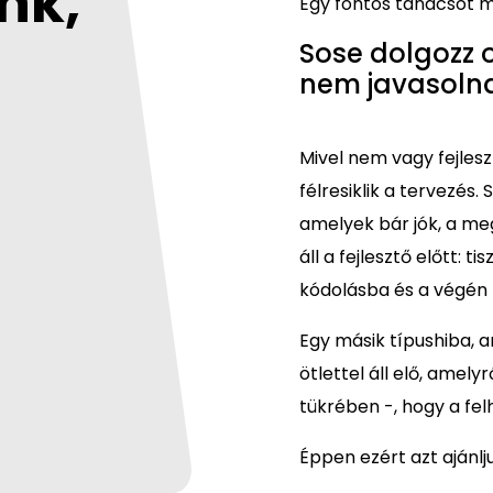
nk,
Egy fontos tanácsot 
Sose dolgozz o
nem javasolna
Mivel nem vagy fejles
félresiklik a tervezés.
amelyek bár jók, a me
áll a fejlesztő előtt: t
kódolásba és a végén 
Egy másik típushiba, 
ötlettel áll elő, amely
tükrében -, hogy a fel
Éppen ezért azt ajánlj