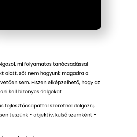
lgozol, mi folyamatos tanácsadással
jekt alatt, sőt nem hagyunk magadra a
övetően sem. Hiszen elképzelhető, hogy az
ani kell bizonyos dolgokat.
 fejlesztőcsapattal szeretnél dolgozni,
esen teszünk - objektív, külső szemként -