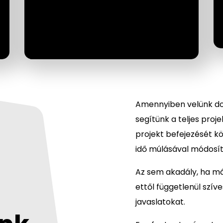
Amennyiben velünk do
segítünk a teljes pro
projekt befejezését k
idő múlásával módosít
Az sem akadály, ha más
ettől függetlenül szív
javaslatokat.