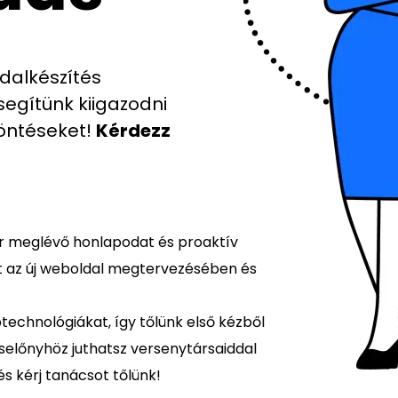
dalkészítés
segítünk kiigazodni
öntéseket!
Kérdezz
r meglévő honlapodat és proaktív
t az új weboldal megtervezésében és
echnológiákat, így tőlünk első kézből
selőnyhöz juthatsz versenytársaiddal
s kérj tanácsot tőlünk!