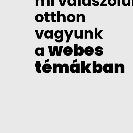
mi válaszolu
otthon
vagyunk
webes
a
témákban