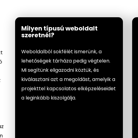
Milyen típusú weboldalt
szeretnél?
Weboldalból sokfélét ismerünk, a
zt
lehetőségek tárháza pedig végtelen.
ó
Mi segítünk eligazodni köztük, és
kiválasztani azt a megoldást, amelyik a
z
projekttel kapcsolatos elképzeléseidet
a leginkább kiszolgálja.
az
an