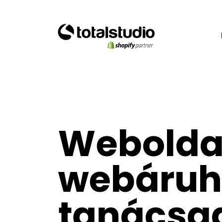
Webolda
webáruh
tanácsa