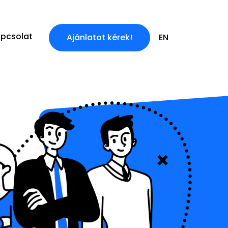
pcsolat
Ajánlatot kérek!
EN