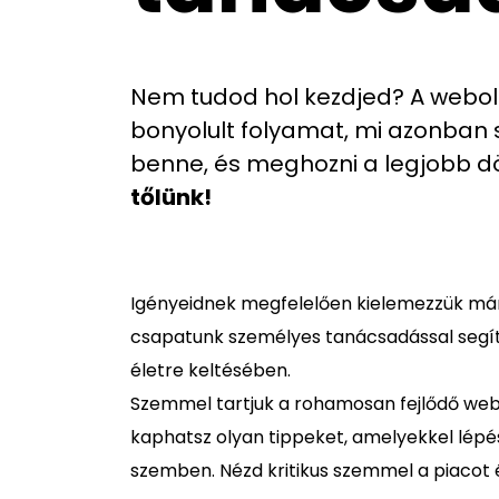
Nem tudod hol kezdjed? A webol
bonyolult folyamat, mi azonban 
benne, és meghozni a legjobb d
tőlünk!
Igényeidnek megfelelően kielemezzük má
csapatunk személyes tanácsadással segí
életre keltésében.
Szemmel tartjuk a rohamosan fejlődő webt
kaphatsz olyan tippeket, amelyekkel lépé
szemben. Nézd kritikus szemmel a piacot é