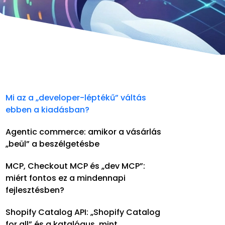
Mi az a „developer-léptékű” váltás
ebben a kiadásban?
Agentic commerce: amikor a vásárlás
„beül” a beszélgetésbe
MCP, Checkout MCP és „dev MCP”:
miért fontos ez a mindennapi
fejlesztésben?
Shopify Catalog API: „Shopify Catalog
for all” és a katalógus, mint