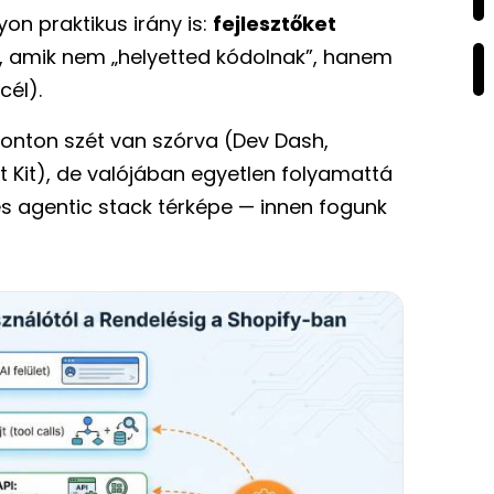
on praktikus irány is:
fejlesztőket
, amik nem „helyetted kódolnak”, hanem
cél).
 ponton szét van szórva (Dev Dash,
 Kit), de valójában egyetlen folyamattá
ljes agentic stack térképe — innen fogunk