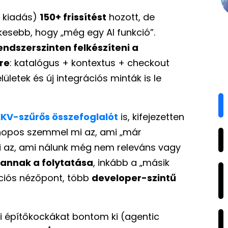
” kiadás)
150+ frissítést
hozott, de
kesebb, hogy „még egy AI funkció”.
endszerszinten felkészíteni a
re
: katalógus + kontextus + checkout
ületek és új integrációs minták is le
KKV-szűrős összefoglalót
is, kifejezetten
hopos szemmel mi az, ami „már
mi az, ami nálunk még nem releváns vagy
annak a folytatása
, inkább a „másik
ációs nézőpont, több
developer-szintű
i építőkockákat bontom ki (agentic