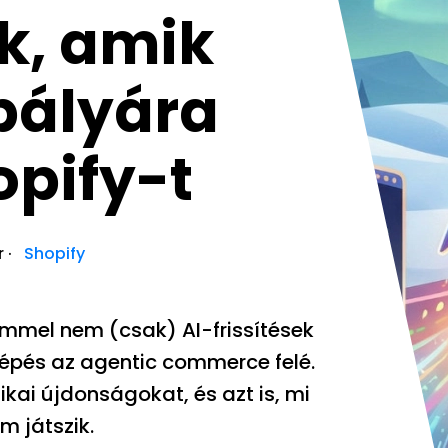
k, amik
 pályára
opify-t
r
·
Shopify
zemmel nem (csak) AI-frissítések
lépés az agentic commerce felé.
ai újdonságokat, és azt is, mi
 játszik.