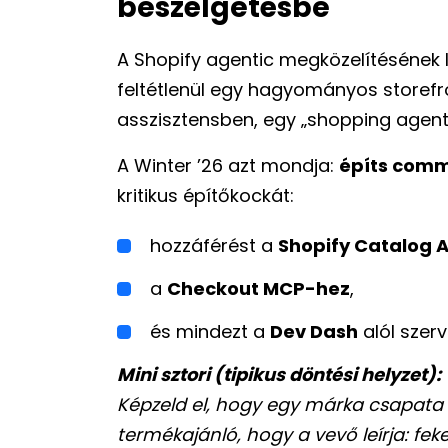
beszélgetésbe
A Shopify agentic megközelítésének 
feltétlenül egy hagyományos storefro
asszisztensben, egy „shopping agent
A Winter ’26 azt mondja:
építs com
kritikus építőkockát:
hozzáférést a
Shopify Catalog 
a
Checkout MCP-hez
,
és mindezt a
Dev Dash
alól szerv
Mini sztori (tipikus döntési helyzet):
Képzeld el, hogy egy márka csapata az
termékajánló, hogy a vevő leírja: feke