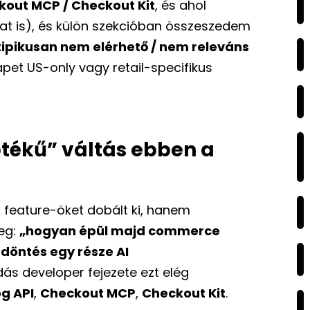
out MCP / Checkout Kit
, és ahol
at is), és külön szekcióban összeszedem
ipikusan nem elérhető / nem releváns
et US-only vagy retail-specifikus
ptékű” váltás ebben a
 feature-öket dobált ki, hanem
meg:
„hogyan épül majd commerce
 döntés egy része AI
dás developer fejezete ezt elég
g API
,
Checkout MCP
,
Checkout Kit
.