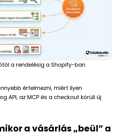
tól a rendelésig a Shopify-ban
nnyebb értelmezni, miért ilyen
g API, az MCP és a checkout körüli új
ikor a vásárlás „beül” a