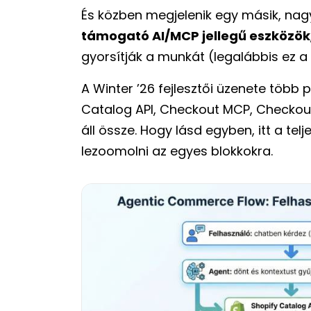
És közben megjelenik egy másik, nagy
támogató AI/MCP jellegű eszközök
gyorsítják a munkát (legalábbis ez a 
A Winter ’26 fejlesztői üzenete több
Catalog API, Checkout MCP, Checkout
áll össze. Hogy lásd egyben, itt a te
lezoomolni az egyes blokkokra.