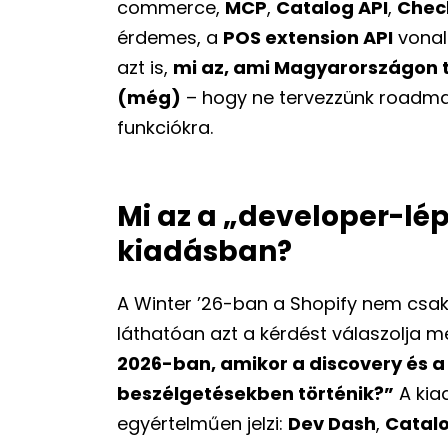
commerce,
MCP
,
Catalog API
,
Check
érdemes, a
POS extension API
vonal
azt is,
mi az, ami Magyarországon t
(még)
– hogy ne tervezzünk roadmap
funkciókra.
Mi az a „developer-lé
kiadásban?
A Winter ’26-ban a Shopify nem csak
láthatóan azt a kérdést válaszolja 
2026-ban, amikor a discovery és a
beszélgetésekben történik?”
A kia
egyértelműen jelzi:
Dev Dash
,
Catalo