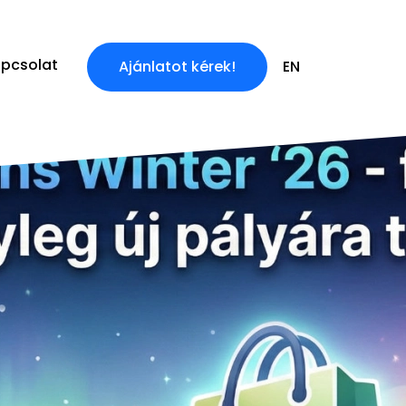
pcsolat
Ajánlatot kérek!
EN