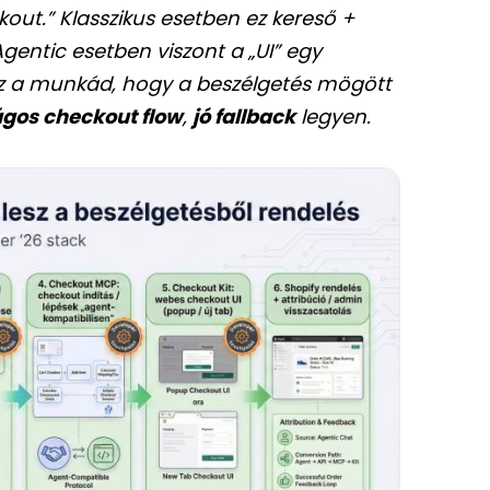
out.” Klasszikus esetben ez kereső +
 Agentic esetben viszont a „UI” egy
 az a munkád, hogy a beszélgetés mögött
ágos checkout flow
,
jó fallback
legyen.