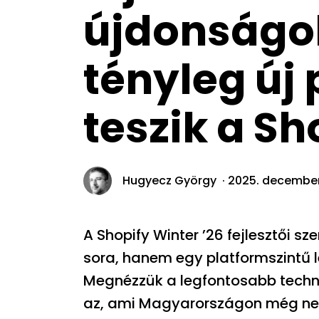
újdonságo
tényleg új
teszik a Sh
Hugyecz György ·
2025. decembe
A Shopify Winter ’26 fejlesztői s
sora, hanem egy platformszintű 
Megnézzük a legfontosabb technik
az, ami Magyarországon még nem