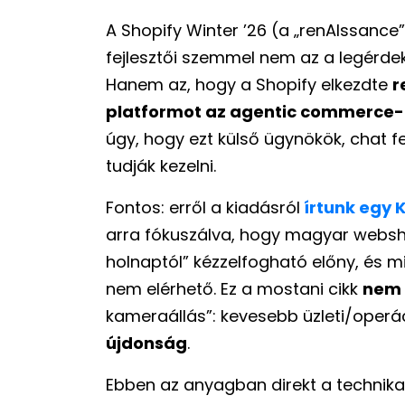
A Shopify Winter ’26 (a „renAIssance
fejlesztői szemmel nem az a legérde
Hanem az, hogy a Shopify elkezdte
r
platformot az agentic commerce-
úgy, hogy ezt külső ügynökök, chat fel
tudják kezelni.
Fontos: erről a kiadásról
írtunk egy 
arra fókuszálva, hogy magyar webs
holnaptól” kézzelfogható előny, és 
nem elérhető. Ez a mostani cikk
nem 
kameraállás”: kevesebb üzleti/oper
újdonság
.
Ebben az anyagban direkt a technika