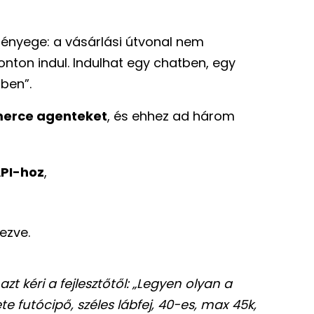
lényege: a vásárlási útvonal nem
nton indul. Indulhat egy chatben, egy
ben”.
merce agenteket
, és ehhez ad három
API-hoz
,
ezve.
t kéri a fejlesztőtől: „Legyen olyan a
te futócipő, széles lábfej, 40-es, max 45k,