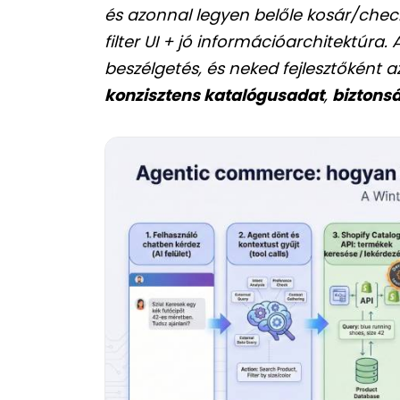
és azonnal legyen belőle kosár/check
filter UI + jó információarchitektúra.
beszélgetés, és neked fejlesztőként
konzisztens katalógusadat
,
biztons