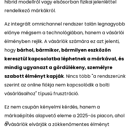
hibrid modellről vagy elsősorban fizikai jelenléttel
rendelkező márkákról.
Az integrált omnichannel rendszer talán legnagyobb
előnye mégsem a technológiában, hanem a vásárlói
élményben rejlik. A vásárlók számára ez azt jelenti,
hogy
bárhol, bármikor, bármilyen eszközön
keresztül kapcsolatba léphetnek a márkával, és
mindig ugyanazt a gördülékeny, személyre
szabott élményt kapják
. Nincs több "a rendszerünk
szerint az online fiókja nem kapcsolódik a bolti
vásárlásaihoz" típusú frusztráció.
Ez nem csupán kényelmi kérdés, hanem a
márkaépítés alapvető eleme a 2025-ös piacon, ahol
🍪
a vásárlók elvárják a zökkenőmentes élményt