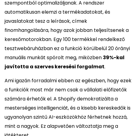
szempontból optimalizáljanak. A rendszer
automatikusan elemzi a termékadatokat, és
javaslatokat tesz a leírások, címek
finomhangolására, hogy azok jobban teljesítsenek a
keresőmotorokban. Egy 100 termékkel rendelkező
tesztwebáruházban ez a funkció körülbelül 20 órányi
manuális munkát spórolt meg, miközben
39%-kal
javította a szerves keresési forgalmat
.
Ami igazán forradalmi ebben az egészben, hogy ezek
a funkciók most már nem csak a vállalati előfizetők
számára érhetők el. A Shopify demokratizálta a
mesterséges intelligenciát, és a kisebb kereskedők is
ugyanolyan szintű AI-eszközökhöz férhetnek hozzá,
mint a nagyok. Ez alapvetően változtatja meg a
játékteret.