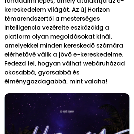
forradalmi lépés, amely átalakítja az e-
kereskedelem világát. Az új Horizon
témarendszertől a mesterséges
intelligencia vezérelte eszközökig a
platform olyan megoldásokat kínál,
amelyekkel minden kereskedő számára
elérhetővé válik a jövő e-kereskedelme.
Fedezd fel, hogyan válhat webáruházad
okosabbá, gyorsabbá és
élménygazdagabbá, mint valaha!