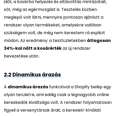
időt, a kosárba helyezés és eltávolítás mintázatait,
sőt, még az egérmozgást is. Tesztelés közben
meglepő volt látni, mennyire pontosan ajánlott a
rendszer olyan termékeket, amelyekre valóban
szükségem volt, de még nem kerestem rá explicit
módon. Az eredmény: a tesztüzletekben
átlagosan
34%-kal nőtt a kosárérték
az új rendszer
bevezetése után.
2.2 Dinamikus árazás
A
dinamikus árazás
funkcióval a Shopify belép egy
olyan területre, ami eddig csak a legnagyobb online
kereskedők kiváltsága volt. A rendszer folyamatosan
figyeli a versenytársak árait, a keresleti-kínálati