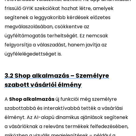
frissülő GYIK szekciókat hozhat létre, amelyek
segítenek a leggyakoribb kérdések előzetes
megválaszolásában, csökkentve az
ügyféltámogatás terheltségét. Ez nemcsak
felgyorsítja a válaszadást, hanem javítja az
ügyfélelégedettséget is.
3.2 Shop alkalmazás – Személyre
szabott vásárlói élmény
A
Shop alkalmazás
új funkciói még személyre
szabottabbá és interaktívabbá tették a vásárlási
élményt. Az AI-alapú dinamikus ajánlások segítenek
a vásárlóknak a releváns termékek felfedezésében,
miközben a vizuális megjelenítések – például a