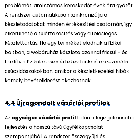
problémát, ami számos kereskedőt évek óta gyötör.
A rendszer automatikusan szinkronizálja a
készletadatokat minden értékesítési csatornán, így
elkerülhető a túlértékesítés vagy a felesleges
készlettartás. Ha egy terméket eladnak a fizikai
boltban, a webáruház készlete azonnal frissül – és
fordítva. Ez különösen értékes funkció a szezonális
csúcsidőszakokban, amikor a készletkezelési hibák
komoly bevételkiesést okozhatnak.
4.4 Újragondolt vásárlói profilok
Az
egységes vásárlói profil
talán a legizgalmasabb
fejlesztés a hosszú távú ügyfélkapcsolat
szempontjából. A rendszer összegyűjti és