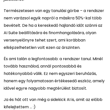
Természetesen van egy tanulási görbe – a rendszer
nem varázsol egyik napról a másikra 50%-kal több
bevételt. De ha a kereskedő hajlandó időt szánni az
AI Suite beállítására és finomhangolására, olyan
versenyelőnyre tehet szert, ami korábban
elképzelhetetlen volt ezen az árszinten.
És ami talán a legfontosabb: a rendszer tanul. Minél
tovább használod, annál pontosabbá és
hatékonyabbá válik. Ez nem egyszeri beruházás,
hanem egy folyamatosan értékesedő eszköz, amely
idővel egyre nagyobb megtérülést biztosít.
Ja és hát ott van még a sidekick AI is, amit az előbb
kifelejtettem ... :)