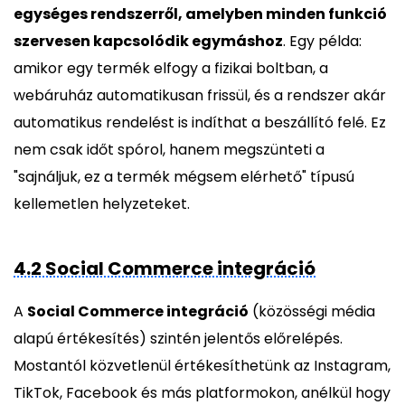
egységes rendszerről, amelyben minden funkció
szervesen kapcsolódik egymáshoz
. Egy példa:
amikor egy termék elfogy a fizikai boltban, a
webáruház automatikusan frissül, és a rendszer akár
automatikus rendelést is indíthat a beszállító felé. Ez
nem csak időt spórol, hanem megszünteti a
"sajnáljuk, ez a termék mégsem elérhető" típusú
kellemetlen helyzeteket.
4.2 Social Commerce integráció
A
Social Commerce integráció
(közösségi média
alapú értékesítés) szintén jelentős előrelépés.
Mostantól közvetlenül értékesíthetünk az Instagram,
TikTok, Facebook és más platformokon, anélkül hogy