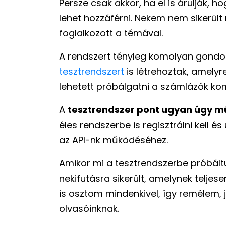
Persze csak akkor, ha el is árulják, 
lehet hozzáférni. Nekem nem sikerül
foglalkozott a témával.
A rendszert tényleg komolyan gondol
tesztrendszert
is létrehoztak, amelyre 
lehetett próbálgatni a számlázók ko
A
tesztrendszer pont ugyan úgy m
éles rendszerbe is regisztrálni kell és
az API-nk működéséhez.
Amikor mi a tesztrendszerbe próbáltu
nekifutásra sikerült, amelynek teljes
is osztom mindenkivel, így remélem,
olvasóinknak.