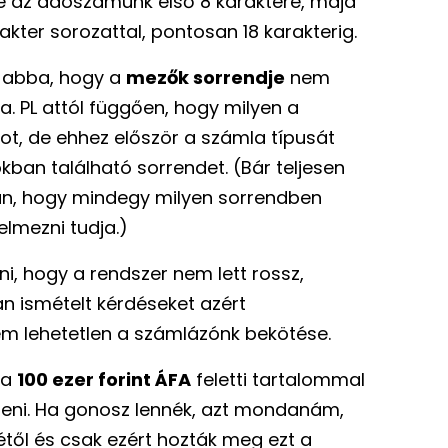
se az adószámunk első 8 karaktere, majd
akter sorozattal, pontosan 18 karakterig.
 abba, hogy a
mezők sorrendje
nem
. PL attól függően, hogy milyen a
ot, de ehhez először a számla típusát
okban található sorrendet. (Bár teljesen
 van, hogy mindegy milyen sorrendben
elmezni tudja.)
i, hogy a rendszer nem lett rossz,
an ismételt kérdéseket azért
em lehetetlen a számlázónk bekötése.
 a
100 ezer forint ÁFA
feletti tartalommal
üldeni. Ha gonosz lennék, azt mondanám,
sétől és csak ezért hozták meg ezt a