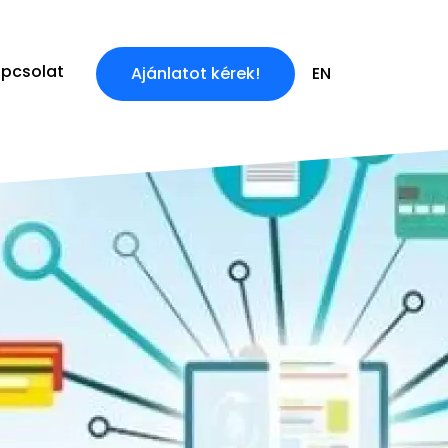
pcsolat
Ajánlatot kérek!
EN