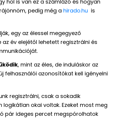
hogy hol is van ez a számlázó és hogyan
t rájönnöm, pedig még a
hirado.hu
is
ják, egy az élessel megegyező
az év elejétől lehetett regisztrálni és
mmunikációját.
űködik
, mint az éles, de induláskor az
 új felhasználói azonosítókat kell igényelni
nk regisztrálni, csak a sokadik
en logikátlan okai voltak. Ezeket most meg
 jó pár ideges percet megspórolhatok