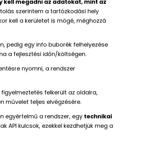
 kell megadni az adatokat, mint az
tolás szerintem a tartózkodási hely
r kell a kerületet is mögé, méghozzá
en, pedig egy info buborék felhelyezése
 a fejlesztési időn/költségen.
mentésre nyomni, a rendszer
igyelmeztetés felkerült az oldalra,
n művelet teljes elvégzésére.
en egyértelmű a rendszer, egy
technikai
nak API kulcsok, ezekkel kezdhetjük meg a