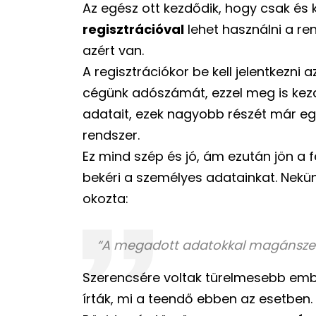
Az egész ott kezdődik, hogy csak és 
regisztrációval
lehet használni a re
azért van.
A regisztrációkor be kell jelentkezni
cégünk adószámát, ezzel meg is kezdő
adatait, ezek nagyobb részét már e
rendszer.
Ez mind szép és jó, ám ezután jön a f
bekéri a személyes adatainkat. Nekü
okozta:
“A megadott adatokkal magánszem
Szerencsére voltak türelmesebb embe
írták, mi a teendő ebben az esetben.