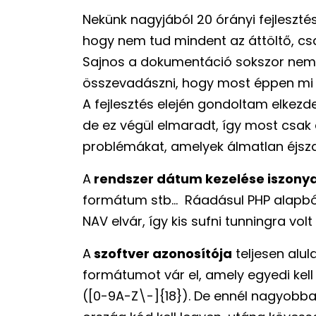
Nekünk nagyjából 20 órányi fejlesztés
hogy nem tud mindent az áttöltő, csa
Sajnos a dokumentáció sokszor nem el
összevadászni, hogy most éppen mi 
A fejlesztés elején gondoltam elkezde
de ez végül elmaradt, így most csa
problémákat, amelyek álmatlan éjsza
A
rendszer dátum kezelése iszony
formátum stb… Ráadásul PHP alapból
NAV elvár, így kis sufni tunningra volt
A
szoftver azonosítója
teljesen alu
formátumot vár el, amely egyedi kell
([0-9A-Z\-]{18}). De ennél nagyobba