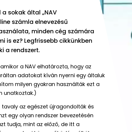
l a sokak által „NAV
line számla elnevezésű
használata, minden cég számára
mi is ez? Legfrissebb cikkünkben
i a rendszert.
 amikor a NAV elhatározta, hogy az
áltan adatokat kíván nyerni egy általuk
tom milyen gyakran használták ezt a
m unatkoztak.)
, tavaly az egészet újragondolták és
énzt egy olyan rendszer bevezetésén
 tudja, mint az előző, de itt a