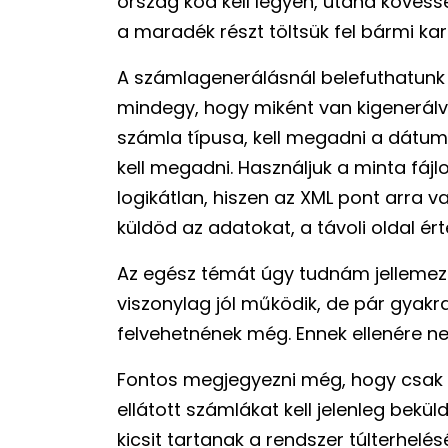
ország kód kell legyen, utána köves
a maradék részt töltsük fel bármi kar
A számlagenerálásnál belefuthatunk
mindegy, hogy miként van kigenerálva
számla típusa, kell megadni a dátum
kell megadni. Használjuk a minta fájl
logikátlan, hiszen az XML pont arra
küldöd az adatokat, a távoli oldal ért
Az egész témát úgy tudnám jellemezn
viszonylag jól működik, de pár gyakr
felvehetnének még. Ennek ellenére n
Fontos megjegyezni még, hogy csak
ellátott számlákat kell jelenleg bek
kicsit tartanak a rendszer túlterhelé