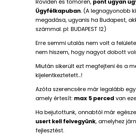
Röviden és tömören,
pont ugyan úgy
Ügyfélkapuban
. (A legnagyonobb ki
megadása, ugyanis ha Budapest, akko
számmal. pl: BUDAPEST 12)
Erre semmi utalás nem volt a felület
nem hiszem, hogy nagyot dobott volna
Miután sikerült ezt megfejteni és a 
kijelentkeztetett...!
Azóta szerencsére már legalább egy f
amely értesít:
max 5 perced
van eze
Ha bejutottunk, onnabtól már egész
usert kell felvegyünk
, amelyhez jár
fejlesztést.