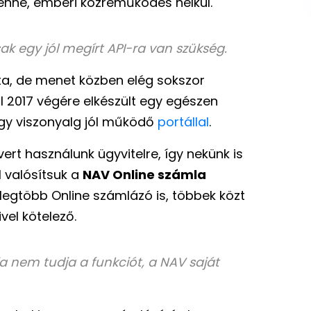
énne, emberi közreműködés nélkül.
ak egy jól megírt API-ra van szükség.
jta, de menet közben elég sokszor
l 2017 végére elkészült egy egészen
gy viszonyalg jól működő
portállal
.
vert használunk ügyvitelre, így nekünk is
l valósítsuk a
NAV Online számla
a legtöbb Online számlázó is, többek közt
mivel kötelező.
 nem tudja a funkciót, a NAV saját