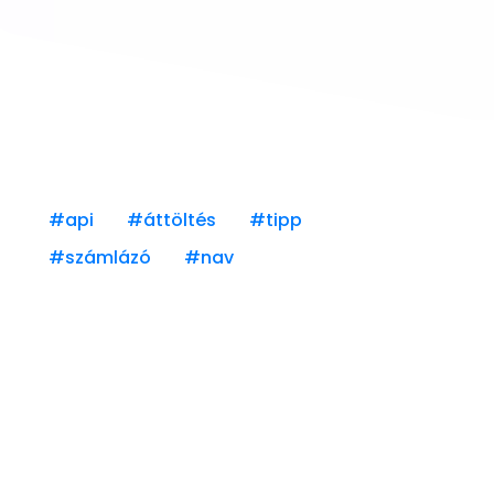
#api
#áttöltés
#tipp
#számlázó
#nav