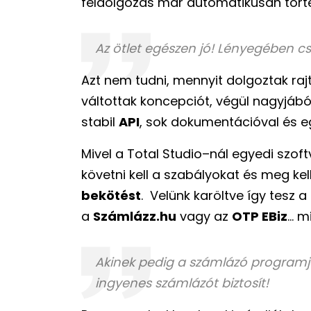
feldolgozás már automatikusan tört
Az ötlet egészen jó! Lényegében cs
Azt nem tudni, mennyit dolgoztak ra
váltottak koncepciót, végül nagyjábó
stabil
API
, sok dokumentációval és e
Mivel a Total Studio–nál egyedi szoft
követni kell a szabályokat és meg kel
bekötést
. Velünk karöltve így tesz 
a
Számlázz.hu
vagy az
OTP EBiz
... 
Akinek pedig a számlázó programja
ingyenes számlázót biztosít!