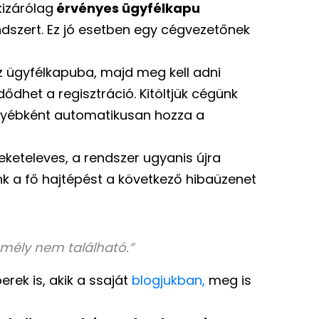
kizárólag
érvényes ügyfélkapu
ndszert. Ez jó esetben egy cégvezetőnek
 az ügyfélkapuba, majd meg kell adni
dhet a regisztráció. Kitöltjük cégünk
gyébként automatikusan hozza a
eketeleves, a rendszer ugyanis újra
nk a fő hajtépést a következő hibaüzenet
ély nem található.”
rek is, akik a ssaját
blogjukban,
meg is