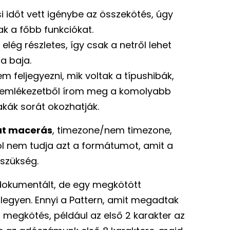
i időt vett igénybe az összekötés, úgy
k a főbb funkciókat.
ég részletes, így csak a netről lehet
a baja.
m feljegyezni, mik voltak a típushibák,
k emlékezetből írom meg a komolyabb
kák sorát okozhatják.
at macerás
, timezone/nem timezone,
 nem tudja azt a formátumot, amit a
 szükség.
ldokumentált, de egy megkötött
 legyen. Ennyi a Pattern, amit megadtak
 megkötés, például az első 2 karakter az