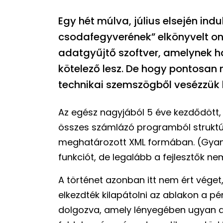
Egy hét múlva, július elsején indu
csodafegyverének” elkönyvelt on
adatgyűjtő szoftver, amelynek 
kötelező lesz. De hogy pontosan 
technikai szemszögből vesézzük k
Az egész nagyjából 5 éve kezdődött,
összes számlázó programból struktúr
meghatározott XML formában. (Gyaní
funkciót, de legalább a fejlesztők ne
A történet azonban itt nem ért véget
elkezdték kilapátolni az ablakon a p
dolgozva, amely lényegében ugyan azt